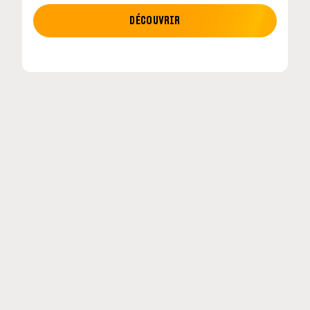
MOTO GP
DÉCOUVRIR
tour en
MotoGP : les cinq constructeurs signent un
accord historique pour 2027-2031