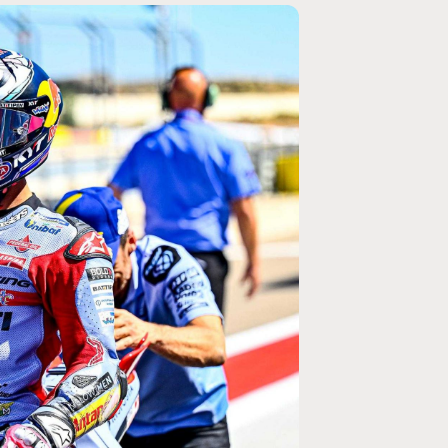
MOTO GP
ogramme du GP de
Zarco évite l'opération et vise un re
septembre