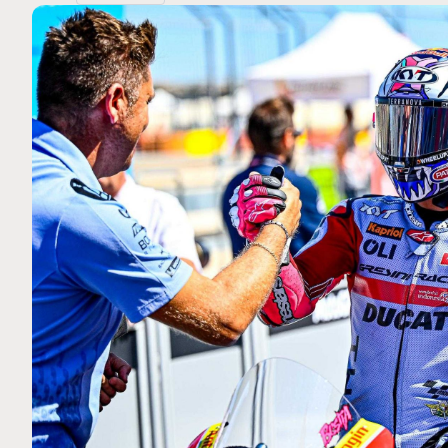
MOTO GP
 Ce club spécial dans
Silverstone : Horaires et Pr
arquez
Grande-Bretagne