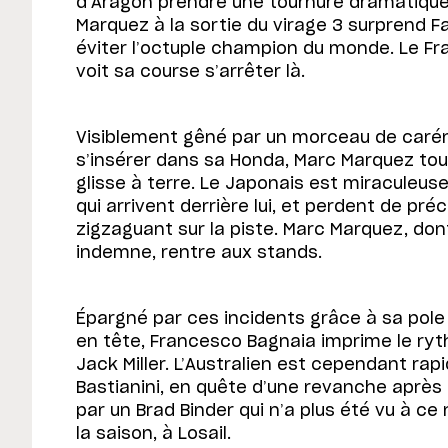
d’Aragon prendre une tournure dramatique
Marquez à la sortie du virage 3 surprend F
éviter l’octuple champion du monde. Le F
voit sa course s’arrêter là.
Visiblement gêné par un morceau de caré
s’insérer dans sa Honda, Marc Marquez to
glisse à terre. Le Japonais est miraculeuse
qui arrivent derrière lui, et perdent de pr
zigzaguant sur la piste. Marc Marquez, don
indemne, rentre aux stands.
Épargné par ces incidents grâce à sa pole 
en tête, Francesco Bagnaia imprime le ry
Jack Miller. L’Australien est cependant ra
Bastianini, en quête d’une revanche après 
par un Brad Binder qui n’a plus été vu à ce
la saison, à Losail.