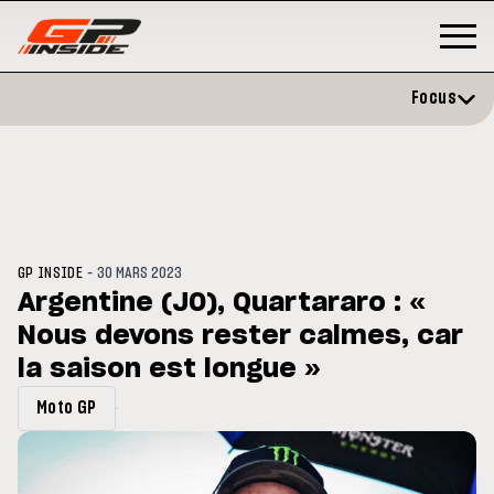
Focus
-
GP INSIDE
30 MARS 2023
Argentine (J0), Quartararo : «
Nous devons rester calmes, car
GP
MOTO GP
stone : Horaires et
la saison est longue »
Zarco évite l'opération et vise 
amme du GP de Grande-
retour en septembre
gne
Moto GP