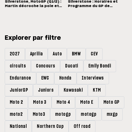
Silverstone, MotoGP (Q1/2) :
Silverstone : Horaires et
e
Martin décroche la pole et
Programme du GP de
bat le record de Silverstone
Grande-Bretagne
Explorer par filtre
2027
Aprilia
Auto
BMW
CEV
circuits
Concours
Ducati
Emily Bondi
Endurance
EWC
Honda
Interviews
JuniorGP
Juniors
Kawasaki
KTM
Moto 2
Moto 3
Moto 4
Moto E
Moto GP
moto2
Moto3
motogp
motogp
mxgp
National
Northern Cup
Off road