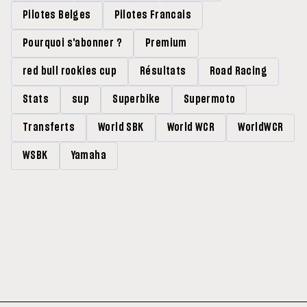
Pilotes Belges
Pilotes Francais
Pourquoi s'abonner ?
Premium
red bull rookies cup
Résultats
Road Racing
Stats
sup
Superbike
Supermoto
Transferts
World SBK
World WCR
WorldWCR
WSBK
Yamaha