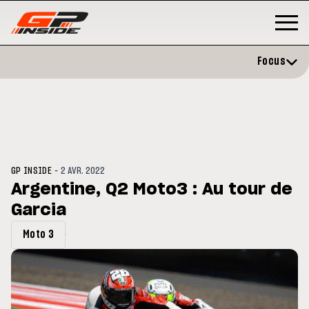
Focus
-
GP INSIDE
2 AVR. 2022
Argentine, Q2 Moto3 : Au tour de
Garcia
P
MOTO GP
stone : Horaires et
Zarco évite l'opération et vise 
Moto 3
amme du GP de Grande-
retour en septembre
gne