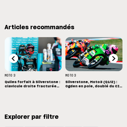
Articles recommandés
MOTO 3
MOTO 3
Quiles forfait à Silverstone :
Silverstone, Moto3 (Q1/2) :
clavicule droite fracturée
Ogden en pole, doublé du CIP
et opération dimanche à
en Grande-Bretagne
Madrid
Explorer par filtre