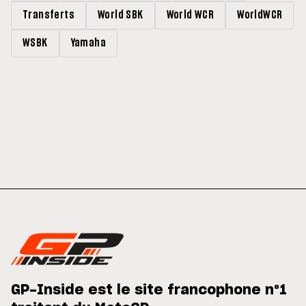
Transferts
World SBK
World WCR
WorldWCR
WSBK
Yamaha
GP-Inside est le site francophone n°1