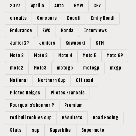
2027
Aprilia
Auto
BMW
CEV
circuits
Concours
Ducati
Emily Bondi
Endurance
EWC
Honda
Interviews
JuniorGP
Juniors
Kawasaki
KTM
Moto 2
Moto 3
Moto 4
Moto E
Moto GP
moto2
Moto3
motogp
motogp
mxgp
National
Northern Cup
Off road
Pilotes Belges
Pilotes Francais
Pourquoi s'abonner ?
Premium
red bull rookies cup
Résultats
Road Racing
Stats
sup
Superbike
Supermoto