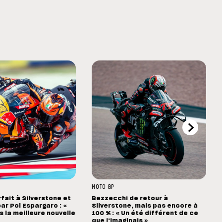
MOTO GP
rfait à Silverstone et
Bezzecchi de retour à
ar Pol Espargaro : «
Silverstone, mais pas encore à
s la meilleure nouvelle
100 % : « Un été différent de ce
que j'imaginais »