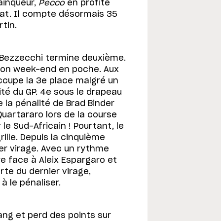
ainqueur,
Pecco
en profite
t. Il compte désormais 35
tin.
o Bezzecchi termine deuxième.
bon week-end en poche. Aux
occupe la 3e place malgré un
ité du GP. 4e sous le drapeau
de la pénalité de Brad Binder
Quartararo lors de la course
le Sud-Africain ! Pourtant, le
grille. Depuis la cinquième
ier virage. Avec un rythme
dre face à Aleix Espargaro et
rte du dernier virage,
 le pénaliser.
ang et perd des points sur