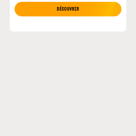
MOTO GP
DÉCOUVRIR
tour en
MotoGP : les cinq constructeurs signent un
accord historique pour 2027-2031