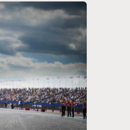
MOTO GP
ogramme du GP de
Zarco évite l'opération et vise un re
septembre