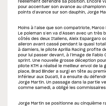
réellement défendre sa position. Encore v
pour accentuer son avance au championna
points d’avance sur son dauphin, Jorge Mar
Moins à l’aise que son compatriote, Marc
Le poleman s’en va d’Assen avec un très 
côtés des deux Italiens, Aleix Espargaro 
aileron avant cassé pendant la quasi total
à damiers, le pilote Aprilia Racing profite 
pour lui passer devant, à l’image de Fabio 
sprint. Une nouvelle grosse déception pour 
pilote KTM a réalisé le meilleur envol de la 
place, Brad Binder a surgi en tête au prem
inférieur aux Ducati, il a ensuite du défen
Jorge Martin. Un passage dans la partie ve
comme samedi, a obligé les commissaires à
Jorge Martin se positionne au cinquième r