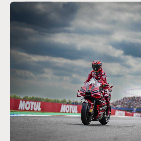
MOTO GP
 Ce club spécial dans
Silverstone : Horaires et Pr
rquez
Grande-Bretagne