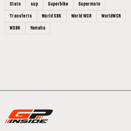
Stats
sup
Superbike
Supermoto
Transferts
World SBK
World WCR
WorldWCR
WSBK
Yamaha