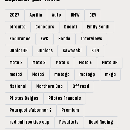
2027
Aprilia
Auto
BMW
CEV
circuits
Concours
Ducati
Emily Bondi
Endurance
EWC
Honda
Interviews
JuniorGP
Juniors
Kawasaki
KTM
Moto 2
Moto 3
Moto 4
Moto E
Moto GP
moto2
Moto3
motogp
motogp
mxgp
National
Northern Cup
Off road
Pilotes Belges
Pilotes Francais
Pourquoi s'abonner ?
Premium
red bull rookies cup
Résultats
Road Racing