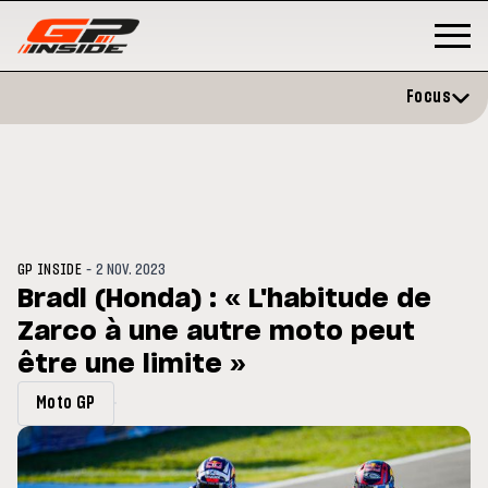
Focus
-
GP INSIDE
2 NOV. 2023
Bradl (Honda) : « L'habitude de
Zarco à une autre moto peut
P
MOTOGP
/ MOTO GP
évite l'opération et vise un
être une limite »
Doublé Trackhouse en Sprint
r en septembre
Moto GP