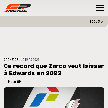
Focus
-
GP INSIDE
10 MARS 2023
Ce record que Zarco veut laisser
à Edwards en 2023
GP
MOTOGP
/ MOTO GP
évite l'opération et vise un
Doublé Trackhouse en Sprint
Moto GP
r en septembre