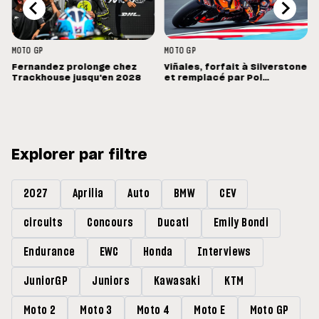
MOTO GP
MOTO GP
Fernandez prolonge chez
Viñales, forfait à Silverstone
Trackhouse jusqu'en 2028
et remplacé par Pol
Espargaro : « Ce n'est pas la
meilleure nouvelle »
Explorer par filtre
2027
Aprilia
Auto
BMW
CEV
circuits
Concours
Ducati
Emily Bondi
Endurance
EWC
Honda
Interviews
JuniorGP
Juniors
Kawasaki
KTM
Moto 2
Moto 3
Moto 4
Moto E
Moto GP