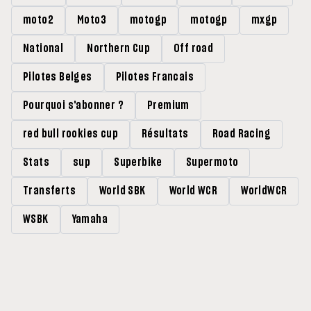
moto2
Moto3
motogp
motogp
mxgp
National
Northern Cup
Off road
Pilotes Belges
Pilotes Francais
Pourquoi s'abonner ?
Premium
red bull rookies cup
Résultats
Road Racing
Stats
sup
Superbike
Supermoto
Transferts
World SBK
World WCR
WorldWCR
WSBK
Yamaha