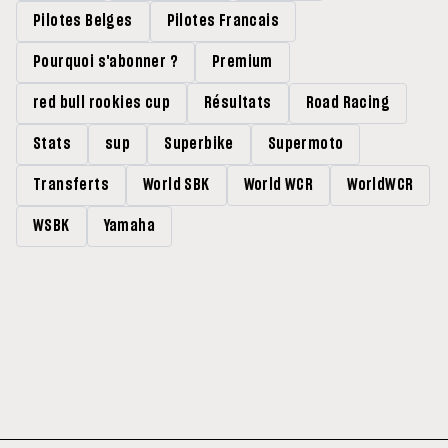
Pilotes Belges
Pilotes Francais
Pourquoi s'abonner ?
Premium
red bull rookies cup
Résultats
Road Racing
Stats
sup
Superbike
Supermoto
Transferts
World SBK
World WCR
WorldWCR
WSBK
Yamaha