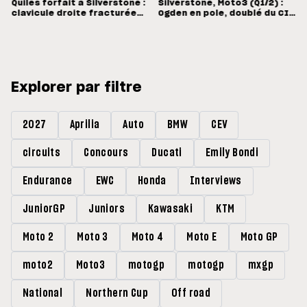
Quiles forfait à Silverstone :
Silverstone, Moto3 (Q1/2) :
clavicule droite fracturée
Ogden en pole, doublé du CIP
et opération dimanche à
en Grande-Bretagne
Madrid
Explorer par filtre
2027
Aprilia
Auto
BMW
CEV
circuits
Concours
Ducati
Emily Bondi
Endurance
EWC
Honda
Interviews
JuniorGP
Juniors
Kawasaki
KTM
Moto 2
Moto 3
Moto 4
Moto E
Moto GP
moto2
Moto3
motogp
motogp
mxgp
National
Northern Cup
Off road