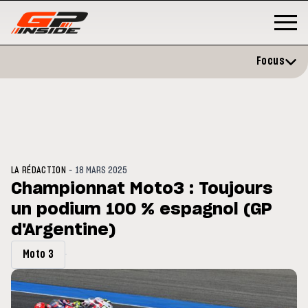
Focus
-
LA RÉDACTION
18 MARS 2025
Championnat Moto3 : Toujours
un podium 100 % espagnol (GP
P
MOTO GP
stone : Horaires et
d'Argentine)
Zarco évite l'opération et vise 
amme du GP de Grande-
retour en septembre
gne
Moto 3