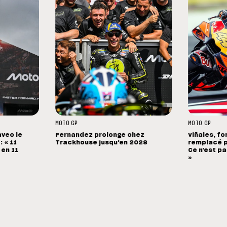
MOTO GP
MOTO GP
avec le
Fernandez prolonge chez
Viñales, fo
 « 11
Trackhouse jusqu'en 2028
remplacé p
 en 11
Ce n'est pa
»