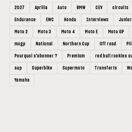
2027
Aprilia
Auto
BMW
CEV
circuits
Endurance
EWC
Honda
Interviews
Junio
Moto 2
Moto 3
Moto 4
Moto E
Moto GP
mxgp
National
Northern Cup
Off road
Pi
Pourquoi s'abonner ?
Premium
red bull rookies c
sup
Superbike
Supermoto
Transferts
Wo
Yamaha