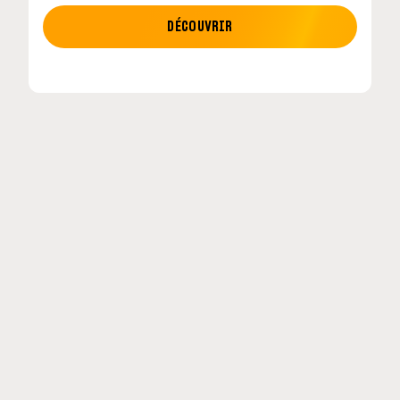
MOTO GP
DÉCOUVRIR
etour en
MotoGP : les cinq constructeurs signent un
accord historique pour 2027-2031