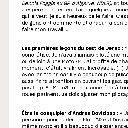
Dennis Foggia au GP d’Algarve, NDLR)
, et t
J’espère simplement faire quelques bonnes
qui le veut, je suis heureux de le faire. C’e
de gens ont commenté et chacun a son opi
faire mon travail. »
Les premières leçons du test de Jerez :
« 
concrétisé. Je n’avais jamais piloté une m
ou de loin à une MotoGP. J’ai profité de ch
moment, c’était vraiment incroyable. (…) J
avec les freins car il y a beaucoup de puis
aussi faire attention en ouvrant les gaz, q
pas trop. En Moto3 tu peux accélérer à fond
roues patinent. Je dois ajuster mon pilot
Être le coéquipier d’Andrea Dovizioso :
« J
personne pour parler de MotoGP est Doviz
même moto et il a beaucoup d’expérience. 