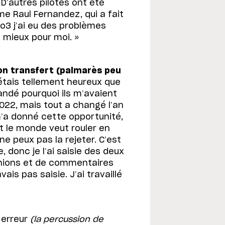
 D’autres pilotes ont été
e Raul Fernandez, qui a fait
o3 j’ai eu des problèmes
 mieux pour moi. »
on transfert (palmarès peu
étais tellement heureux que
mandé pourquoi ils m’avaient
2022, mais tout a changé l’an
 m’a donné cette opportunité,
out le monde veut rouler en
e peux pas la rejeter. C’est
 donc je l’ai saisie des deux
pinions et de commentaires
avais pas saisie. J’ai travaillé
e erreur
(la percussion de