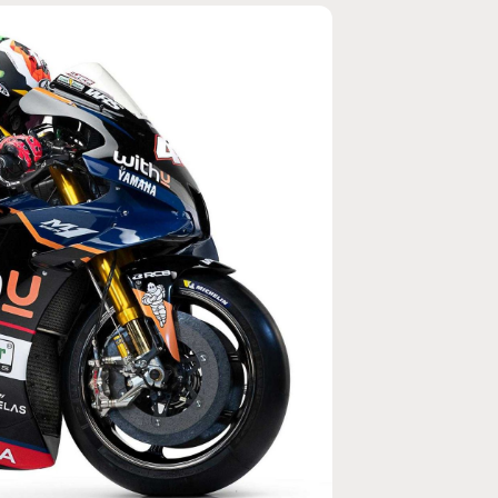
MOTO GP
ogramme du GP de
Zarco évite l'opération et vise un r
septembre