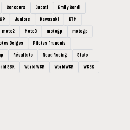
Concours
Ducati
Emily Bondi
rGP
Juniors
Kawasaki
KTM
moto2
Moto3
motogp
motogp
lotes Belges
Pilotes Francais
up
Résultats
Road Racing
Stats
rld SBK
World WCR
WorldWCR
WSBK