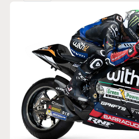
MOTO GP
 Ce club spécial dans
Silverstone : Horaires et Pr
arquez
Grande-Bretagne