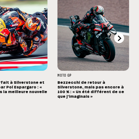
MOTO GP
rfait à Silverstone et
Bezzecchi de retour à
ar Pol Espargaro : «
Silverstone, mais pas encore à
s la meilleure nouvelle
100 % : « Un été différent de ce
que j'imaginais »