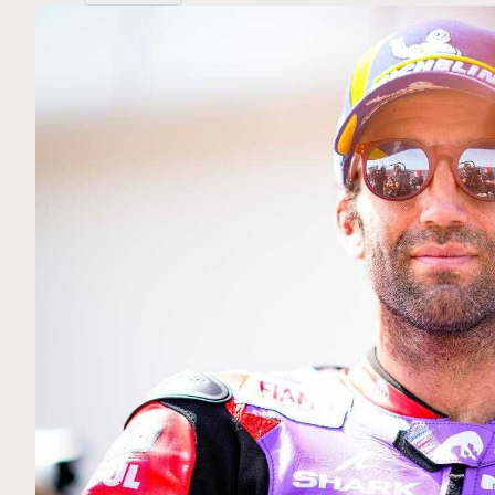
MOTO GP
 Ce club spécial dans
Silverstone : Horaires et P
arquez
Grande-Bretagne