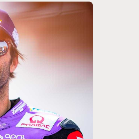
MOTO GP
rogramme du GP de
Zarco évite l'opération et vise un r
septembre