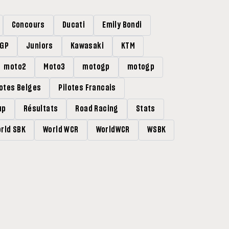
Concours
Ducati
Emily Bondi
rGP
Juniors
Kawasaki
KTM
moto2
Moto3
motogp
motogp
lotes Belges
Pilotes Francais
up
Résultats
Road Racing
Stats
rld SBK
World WCR
WorldWCR
WSBK