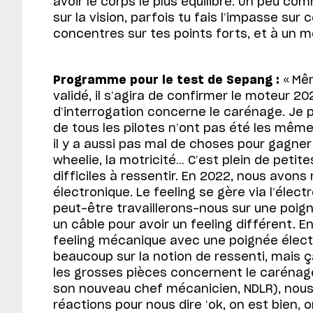
avoir le corps le plus équilibré. Un peu 
sur la vision, parfois tu fais l’impasse sur 
concentres sur tes points forts, et à un m
Programme pour le test de Sepang :
« Mêm
validé, il s’agira de confirmer le moteur 20
d’interrogation concerne le carénage. Je
de tous les pilotes n’ont pas été les mêmes
il y a aussi pas mal de choses pour gagner à
wheelie, la motricité… C’est plein de petit
difficiles à ressentir. En 2022, nous avon
électronique. Le feeling se gère via l’élect
peut-être travaillerons-nous sur une poig
un câble pour avoir un feeling différent. En 
feeling mécanique avec une poignée élec
beaucoup sur la notion de ressenti, mais ç
les grosses pièces concernent le carénag
son nouveau chef mécanicien, NDLR), nou
réactions pour nous dire ‘ok, on est bien, on