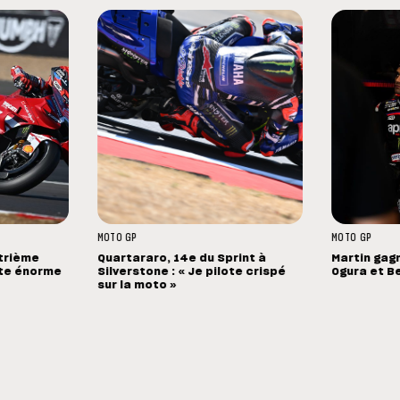
MOTO GP
MOTO GP
atrième
Quartararo, 14e du Sprint à
Martin gag
hute énorme
Silverstone : « Je pilote crispé
Ogura et B
sur la moto »