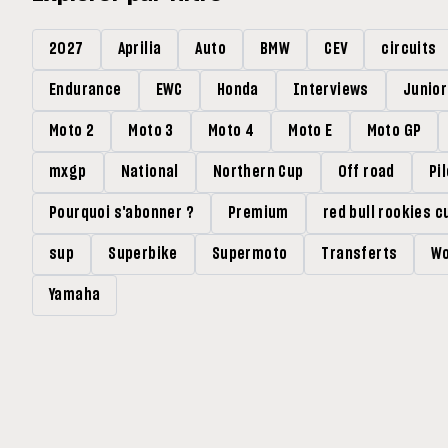
2027
Aprilia
Auto
BMW
CEV
circuits
Endurance
EWC
Honda
Interviews
Junio
Moto 2
Moto 3
Moto 4
Moto E
Moto GP
mxgp
National
Northern Cup
Off road
Pi
Pourquoi s'abonner ?
Premium
red bull rookies c
sup
Superbike
Supermoto
Transferts
Wo
Yamaha