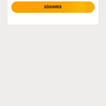
MOTO GP
DÉCOUVRIR
etour en
MotoGP : les cinq constructeurs signent un
accord historique pour 2027-2031