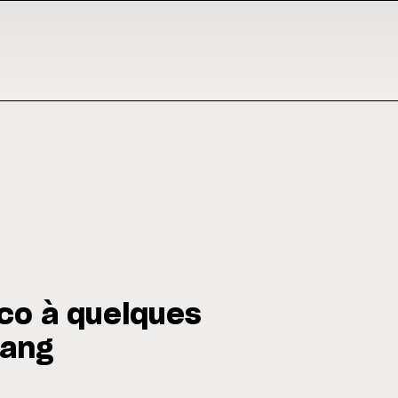
co à quelques
pang