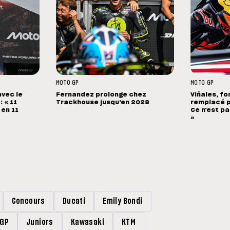
MOTO GP
MOTO GP
avec le
Fernandez prolonge chez
Viñales, fo
 « 11
Trackhouse jusqu'en 2028
remplacé p
 en 11
Ce n'est pa
»
Concours
Ducati
Emily Bondi
rGP
Juniors
Kawasaki
KTM