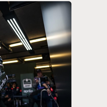
MOTO GP
rogramme du GP de
Zarco évite l'opération et vise un r
septembre