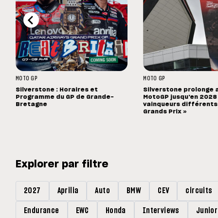
MOTO GP
MOTO GP
Silverstone : Horaires et
Silverstone prolonge 
Programme du GP de Grande-
MotoGP jusqu'en 2028 :
Bretagne
vainqueurs différents
Grands Prix »
Explorer par filtre
2027
Aprilia
Auto
BMW
CEV
circuits
Endurance
EWC
Honda
Interviews
Junio