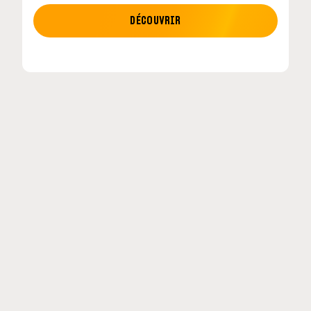
MOTO GP
DÉCOUVRIR
etour en
MotoGP : les cinq constructeurs signent un
accord historique pour 2027-2031