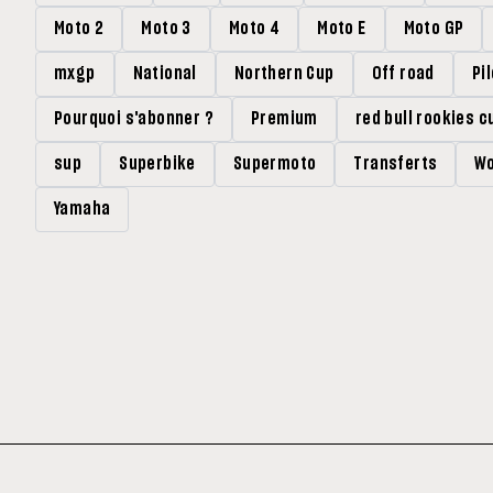
Moto 2
Moto 3
Moto 4
Moto E
Moto GP
mxgp
National
Northern Cup
Off road
Pi
Pourquoi s'abonner ?
Premium
red bull rookies c
sup
Superbike
Supermoto
Transferts
Wo
Yamaha