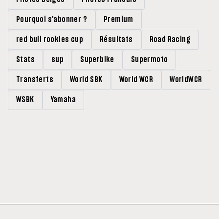
Pourquoi s'abonner ?
Premium
red bull rookies cup
Résultats
Road Racing
Stats
sup
Superbike
Supermoto
Transferts
World SBK
World WCR
WorldWCR
WSBK
Yamaha