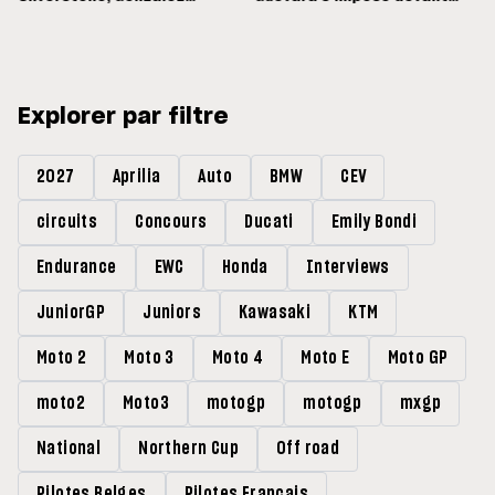
s'arrête un tour trop tôt
Lopez
Explorer par filtre
2027
Aprilia
Auto
BMW
CEV
circuits
Concours
Ducati
Emily Bondi
Endurance
EWC
Honda
Interviews
JuniorGP
Juniors
Kawasaki
KTM
Moto 2
Moto 3
Moto 4
Moto E
Moto GP
moto2
Moto3
motogp
motogp
mxgp
National
Northern Cup
Off road
Pilotes Belges
Pilotes Francais