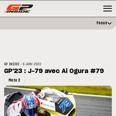
Focus
-
GP INSIDE
6 JANV. 2023
GP'23 : J-79 avec Ai Ogura #79
Moto 2
MOTO GP
s opéré avec succès de la
Silverstone : Horaires et
ule droite à Madrid
Programme du GP de Grande-
Bretagne