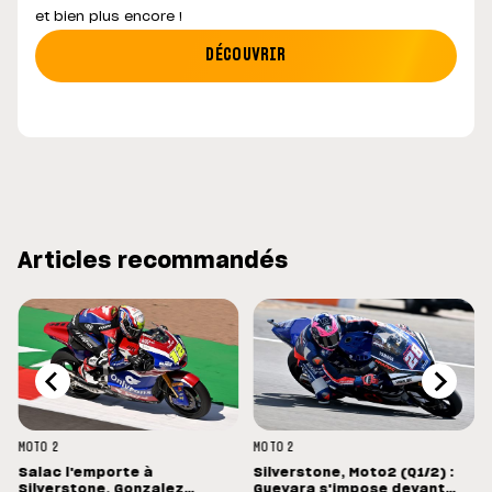
et bien plus encore !
DÉCOUVRIR
Articles recommandés
MOTO 2
MOTO 2
Salac l'emporte à
Silverstone, Moto2 (Q1/2) :
Silverstone, Gonzalez
Guevara s'impose devant