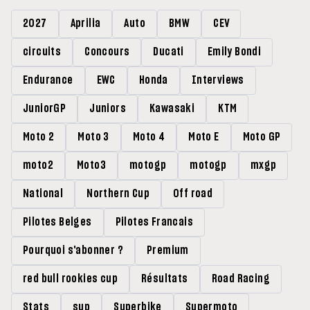
2027
Aprilia
Auto
BMW
CEV
circuits
Concours
Ducati
Emily Bondi
Endurance
EWC
Honda
Interviews
JuniorGP
Juniors
Kawasaki
KTM
Moto 2
Moto 3
Moto 4
Moto E
Moto GP
moto2
Moto3
motogp
motogp
mxgp
National
Northern Cup
Off road
Pilotes Belges
Pilotes Francais
Pourquoi s'abonner ?
Premium
red bull rookies cup
Résultats
Road Racing
Stats
sup
Superbike
Supermoto