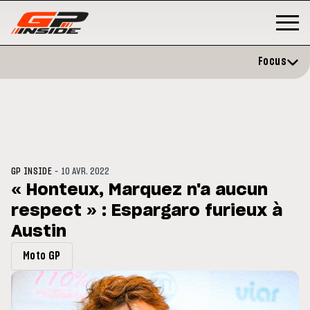
Focus
-
GP INSIDE
10 AVR. 2022
« Honteux, Marquez n'a aucun
respect » : Espargaro furieux à
GP
MOTO GP
rstone : Horaires et
Austin
Zarco évite l'opération et vise 
amme du GP de Grande-
retour en septembre
agne
Moto GP