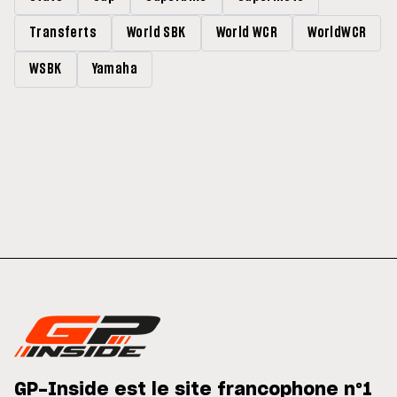
Transferts
World SBK
World WCR
WorldWCR
WSBK
Yamaha
GP-Inside est le site francophone n°1