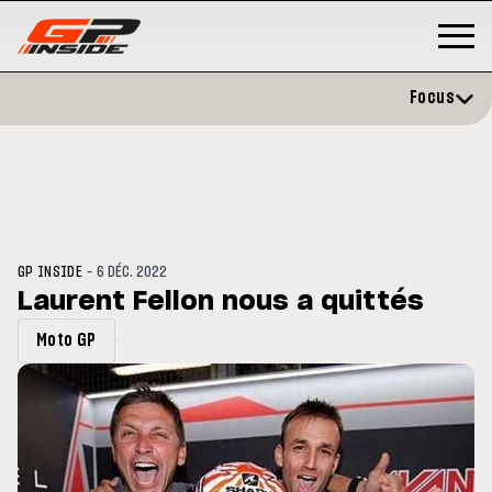
Focus
-
GP INSIDE
6 DÉC. 2022
Laurent Fellon nous a quittés
Moto GP
3
MOTO GP
s opéré avec succès de la
Silverstone : Horaires et
cule droite à Madrid
Programme du GP de Grande-
Bretagne