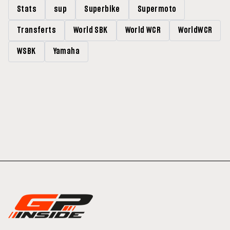
Stats
sup
Superbike
Supermoto
Transferts
World SBK
World WCR
WorldWCR
WSBK
Yamaha