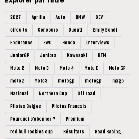
Explorer par filtre
2027
Aprilia
Auto
BMW
CEV
circuits
Concours
Ducati
Emily Bondi
Endurance
EWC
Honda
Interviews
JuniorGP
Juniors
Kawasaki
KTM
Moto 2
Moto 3
Moto 4
Moto E
Moto GP
moto2
Moto3
motogp
motogp
mxgp
National
Northern Cup
Off road
Pilotes Belges
Pilotes Francais
Pourquoi s'abonner ?
Premium
red bull rookies cup
Résultats
Road Racing