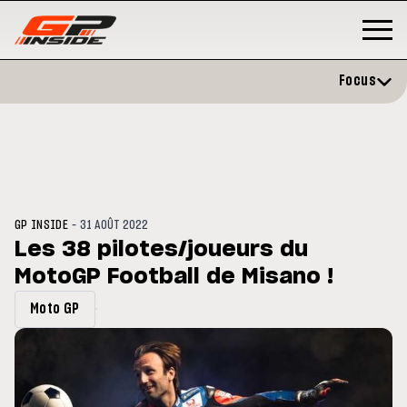
Focus
-
GP INSIDE
31 AOÛT 2022
Les 38 pilotes/joueurs du
MotoGP Football de Misano !
P
MOTO GP
stone : Horaires et
Zarco évite l'opération et vise 
Moto GP
amme du GP de Grande-
retour en septembre
gne