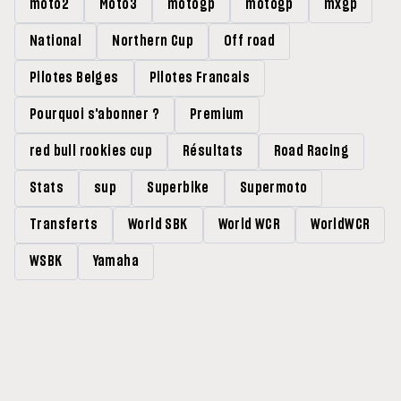
moto2
Moto3
motogp
motogp
mxgp
National
Northern Cup
Off road
Pilotes Belges
Pilotes Francais
Pourquoi s'abonner ?
Premium
red bull rookies cup
Résultats
Road Racing
Stats
sup
Superbike
Supermoto
Transferts
World SBK
World WCR
WorldWCR
WSBK
Yamaha