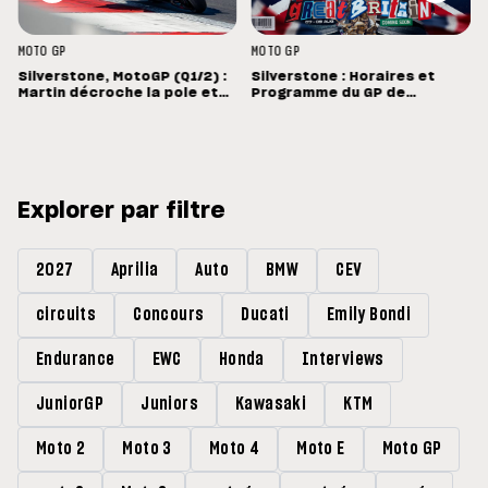
MOTO GP
MOTO GP
Silverstone, MotoGP (Q1/2) :
Silverstone : Horaires et
e
Martin décroche la pole et
Programme du GP de
bat le record de Silverstone
Grande-Bretagne
Explorer par filtre
2027
Aprilia
Auto
BMW
CEV
circuits
Concours
Ducati
Emily Bondi
Endurance
EWC
Honda
Interviews
JuniorGP
Juniors
Kawasaki
KTM
Moto 2
Moto 3
Moto 4
Moto E
Moto GP