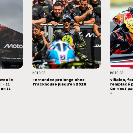
MOTO GP
MOTO GP
avec le
Fernandez prolonge chez
Viñales, fo
 « 11
Trackhouse jusqu'en 2028
remplacé p
 en 11
Ce n'est pa
»