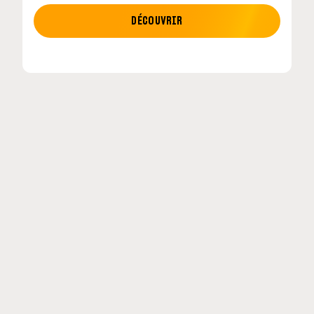
MOTO GP
DÉCOUVRIR
tour en
MotoGP : les cinq constructeurs signent un
accord historique pour 2027-2031