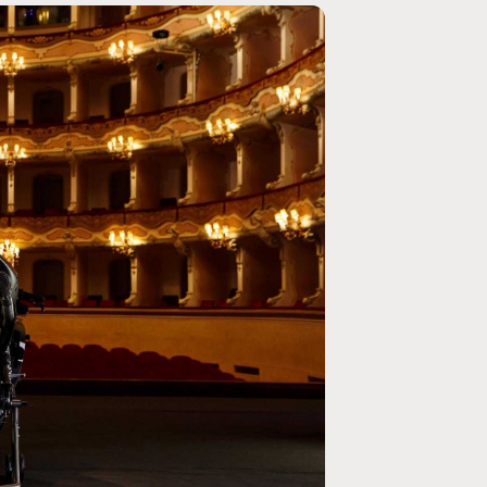
MOTO GP
ogramme du GP de
Zarco évite l'opération et vise un re
septembre