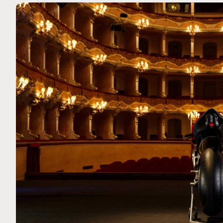
MOTO GP
 Ce club spécial dans
Silverstone : Horaires et Pr
arquez
Grande-Bretagne