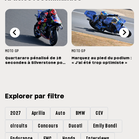
MOTO GP
MOTO GP
Quartararo pénalisé de 16
Marquez au pied du podium :
secondes à Silverstone pour
« J'ai été trop optimiste »
un capteur de pression mal
configuré
Explorer par filtre
2027
Aprilia
Auto
BMW
CEV
circuits
Concours
Ducati
Emily Bondi
Endurance
EWC
Honda
Interviews