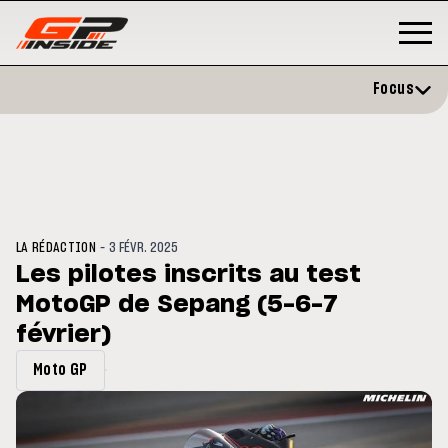
Focus
-
LA RÉDACTION
3 FÉVR. 2025
Les pilotes inscrits au test
MotoGP de Sepang (5-6-7
MOTO GP
s opéré avec succès de la
février)
Silverstone : Horaires et
ule droite à Madrid
Programme du GP de Grande-
Bretagne
Moto GP