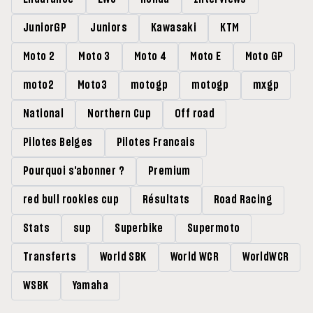
JuniorGP
Juniors
Kawasaki
KTM
Moto 2
Moto 3
Moto 4
Moto E
Moto GP
moto2
Moto3
motogp
motogp
mxgp
National
Northern Cup
Off road
Pilotes Belges
Pilotes Francais
Pourquoi s'abonner ?
Premium
red bull rookies cup
Résultats
Road Racing
Stats
sup
Superbike
Supermoto
Transferts
World SBK
World WCR
WorldWCR
WSBK
Yamaha