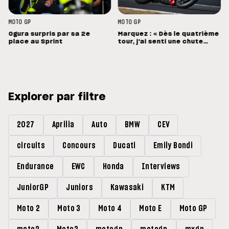
MOTO GP
MOTO GP
Ogura surpris par sa 2e
Marquez : « Dès le quatrième
place au Sprint
tour, j'ai senti une chute
énorme »
Explorer par filtre
2027
Aprilia
Auto
BMW
CEV
circuits
Concours
Ducati
Emily Bondi
Endurance
EWC
Honda
Interviews
JuniorGP
Juniors
Kawasaki
KTM
Moto 2
Moto 3
Moto 4
Moto E
Moto GP