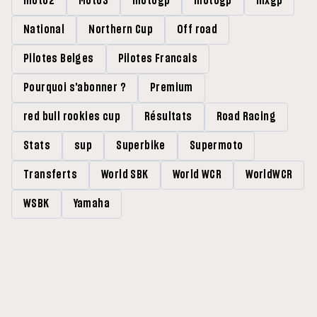
moto2
Moto3
motogp
motogp
mxgp
National
Northern Cup
Off road
Pilotes Belges
Pilotes Francais
Pourquoi s'abonner ?
Premium
red bull rookies cup
Résultats
Road Racing
Stats
sup
Superbike
Supermoto
Transferts
World SBK
World WCR
WorldWCR
WSBK
Yamaha