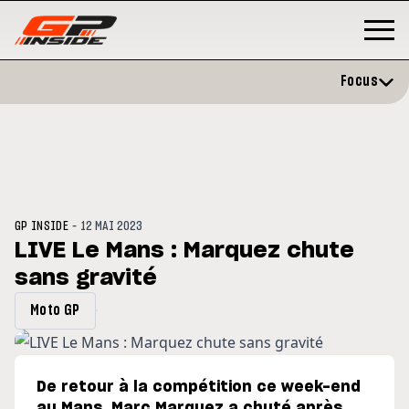
Focus
-
GP INSIDE
12 MAI 2023
LIVE Le Mans : Marquez chute
sans gravité
GP
MOTO GP
rstone : Horaires et
Zarco évite l'opération et vise
Moto GP
ramme du GP de Grande-
retour en septembre
agne
De retour à la compétition ce week-end
au Mans, Marc Marquez a chuté après