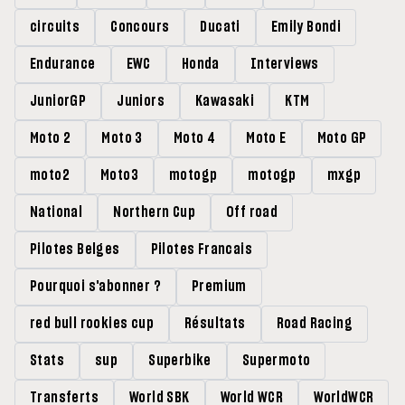
circuits
Concours
Ducati
Emily Bondi
Endurance
EWC
Honda
Interviews
JuniorGP
Juniors
Kawasaki
KTM
Moto 2
Moto 3
Moto 4
Moto E
Moto GP
moto2
Moto3
motogp
motogp
mxgp
National
Northern Cup
Off road
Pilotes Belges
Pilotes Francais
Pourquoi s'abonner ?
Premium
red bull rookies cup
Résultats
Road Racing
Stats
sup
Superbike
Supermoto
Transferts
World SBK
World WCR
WorldWCR