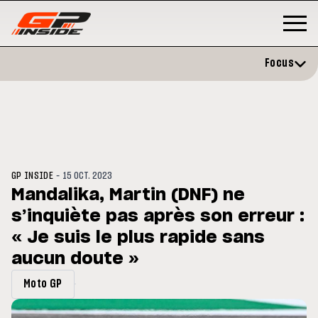
Focus
-
GP INSIDE
15 OCT. 2023
Mandalika, Martin (DNF) ne
s’inquiète pas après son erreur :
GP
MOTO GP
stone : Horaires et
« Je suis le plus rapide sans
Zarco évite l'opération et vise 
amme du GP de Grande-
retour en septembre
gne
aucun doute »
Moto GP