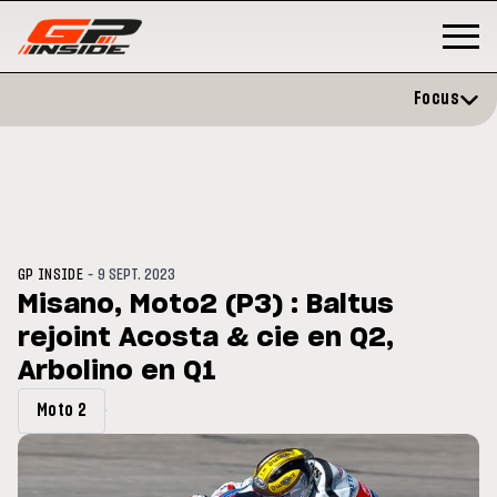
Focus
-
GP INSIDE
9 SEPT. 2023
Misano, Moto2 (P3) : Baltus
rejoint Acosta & cie en Q2,
P
MOTO GP
stone : Horaires et
Arbolino en Q1
Zarco évite l'opération et vise 
amme du GP de Grande-
retour en septembre
gne
Moto 2