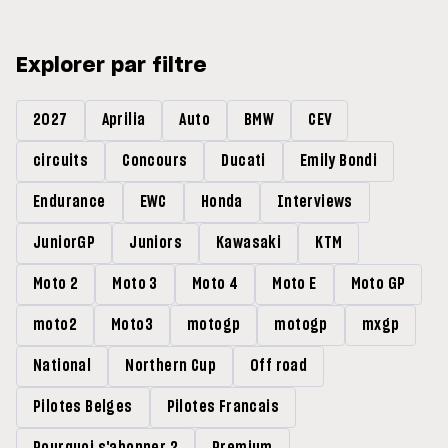
Explorer par filtre
2027
Aprilia
Auto
BMW
CEV
circuits
Concours
Ducati
Emily Bondi
Endurance
EWC
Honda
Interviews
JuniorGP
Juniors
Kawasaki
KTM
Moto 2
Moto 3
Moto 4
Moto E
Moto GP
moto2
Moto3
motogp
motogp
mxgp
National
Northern Cup
Off road
Pilotes Belges
Pilotes Francais
Pourquoi s'abonner ?
Premium