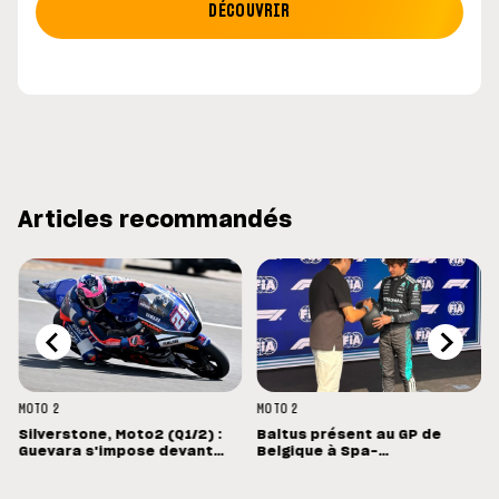
DÉCOUVRIR
Articles recommandés
MOTO 2
MOTO 2
Silverstone, Moto2 (Q1/2) :
Baltus présent au GP de
Guevara s'impose devant
Belgique à Spa-
Lopez
Francorchamps