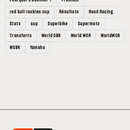
red bull rookies cup
Résultats
Road Racing
Stats
sup
Superbike
Supermoto
Transferts
World SBK
World WCR
WorldWCR
WSBK
Yamaha