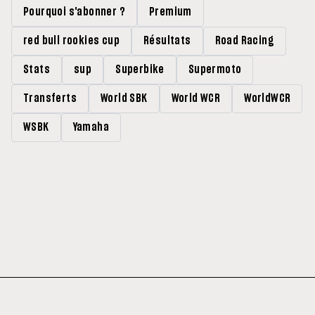
Pourquoi s'abonner ?
Premium
red bull rookies cup
Résultats
Road Racing
Stats
sup
Superbike
Supermoto
Transferts
World SBK
World WCR
WorldWCR
WSBK
Yamaha