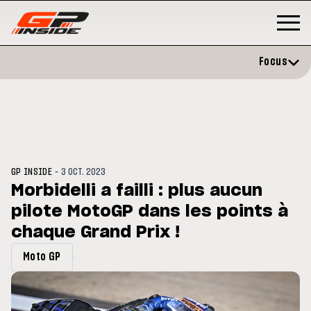
Focus
-
GP INSIDE
3 OCT. 2023
Morbidelli a failli : plus aucun
pilote MotoGP dans les points à
GP
MOTO GP
rstone : Horaires et
chaque Grand Prix !
Zarco évite l'opération et vise 
amme du GP de Grande-
retour en septembre
agne
Moto GP