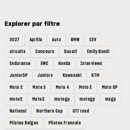
Grands Prix »
Explorer par filtre
2027
Aprilia
Auto
BMW
CEV
circuits
Concours
Ducati
Emily Bondi
Endurance
EWC
Honda
Interviews
JuniorGP
Juniors
Kawasaki
KTM
Moto 2
Moto 3
Moto 4
Moto E
Moto GP
moto2
Moto3
motogp
motogp
mxgp
National
Northern Cup
Off road
Pilotes Belges
Pilotes Francais