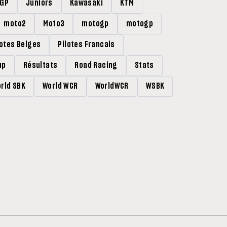
rGP
Juniors
Kawasaki
KTM
moto2
Moto3
motogp
motogp
lotes Belges
Pilotes Francais
up
Résultats
Road Racing
Stats
rld SBK
World WCR
WorldWCR
WSBK