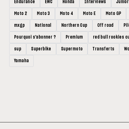
Endurance
EWC
Honda
Interviews
Junio
Moto 2
Moto 3
Moto 4
Moto E
Moto GP
mxgp
National
Northern Cup
Off road
Pi
Pourquoi s'abonner ?
Premium
red bull rookies c
sup
Superbike
Supermoto
Transferts
Wo
Yamaha