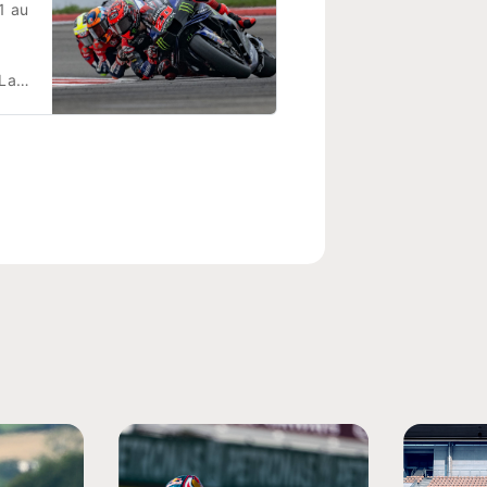
1 au
 au
a Rédaction
0 -