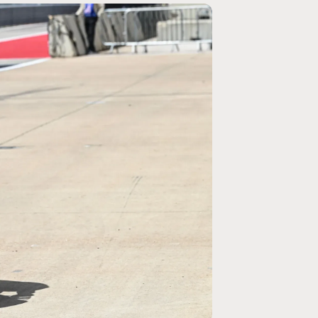
MOTOGP
/ MOTO GP
e un retour en
Doublé Trackhouse en Sprint