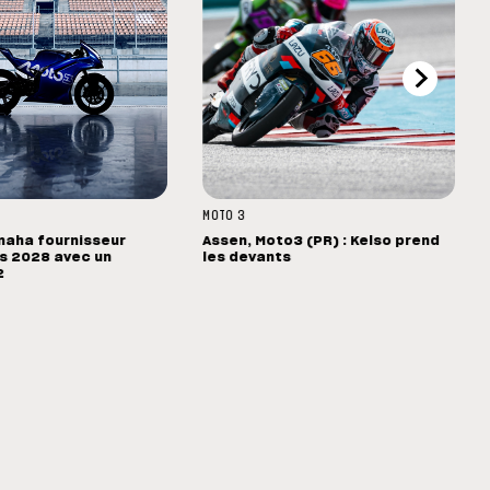
MOTO 3
maha fournisseur
Assen, Moto3 (PR) : Kelso prend
ès 2028 avec un
les devants
2