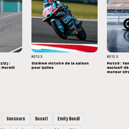
MOTO 3
MOTO 3
1/2) :
Sixième victoire de la saison
Moto3 : Ya
 Morelli
pour Quiles
exclusif d
moteur CP
Concours
Ducati
Emily Bondi