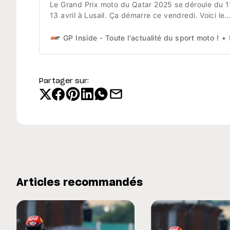
Le Grand Prix moto du Qatar 2025 se déroule du 1
13 avril à Lusail. Ça démarre ce vendredi. Voici le
programme et les horaires du week-end. Attention
décalage horaire ! Programme et Horaires ci-
GP Inside - Toute l'actualité du sport moto !
L
dessous à l’heure de Paris. Vendredi 11 avril : 13h0
13h35 : Moto3, Essais Libres 1
Partager sur:
Articles recommandés