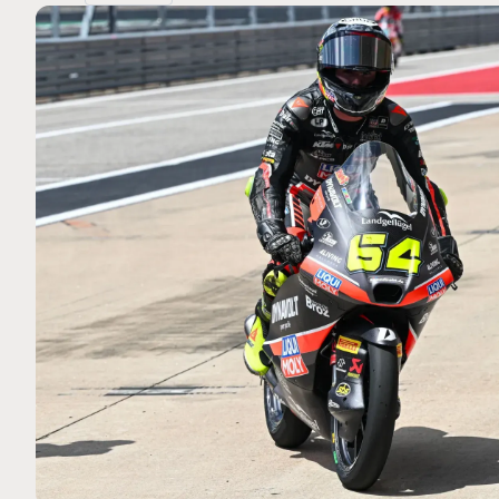
MOTO GP
 Ce club spécial dans
Zarco évite l'opération et vis
rquez
septembre