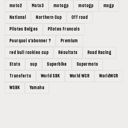
moto2
Moto3
motogp
motogp
mxgp
National
Northern Cup
Off road
Pilotes Belges
Pilotes Francais
Pourquoi s'abonner ?
Premium
red bull rookies cup
Résultats
Road Racing
Stats
sup
Superbike
Supermoto
Transferts
World SBK
World WCR
WorldWCR
WSBK
Yamaha