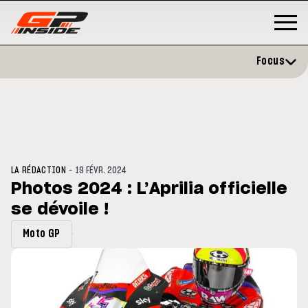
Focus
-
LA RÉDACTION
19 FÉVR. 2024
Photos 2024 : L’Aprilia officielle
se dévoile !
P
MOTO GP
stone : Horaires et
Zarco évite l'opération et vise 
Moto GP
amme du GP de Grande-
retour en septembre
gne