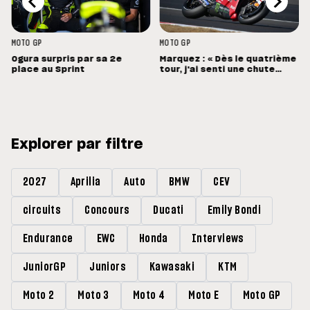
MOTO GP
MOTO GP
Ogura surpris par sa 2e
Marquez : « Dès le quatrième
place au Sprint
tour, j'ai senti une chute
énorme »
Explorer par filtre
2027
Aprilia
Auto
BMW
CEV
circuits
Concours
Ducati
Emily Bondi
Endurance
EWC
Honda
Interviews
JuniorGP
Juniors
Kawasaki
KTM
Moto 2
Moto 3
Moto 4
Moto E
Moto GP