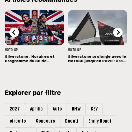
Articles recommandés
MOTO GP
MOTO GP
Silverstone : Horaires et
Silverstone prolonge avec le
Programme du GP de
MotoGP jusqu'en 2028 : « 11
Grande-Bretagne
vainqueurs différents en 11
Grands Prix »
Explorer par filtre
2027
Aprilia
Auto
BMW
CEV
circuits
Concours
Ducati
Emily Bondi