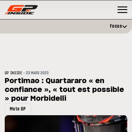
Focus
-
GP INSIDE
23 MARS 2023
Portimao : Quartararo « en
confiance », « tout est possible
GP
MOTO GP
stone : Horaires et
» pour Morbidelli
Zarco évite l'opération et vise 
amme du GP de Grande-
retour en septembre
gne
Moto GP