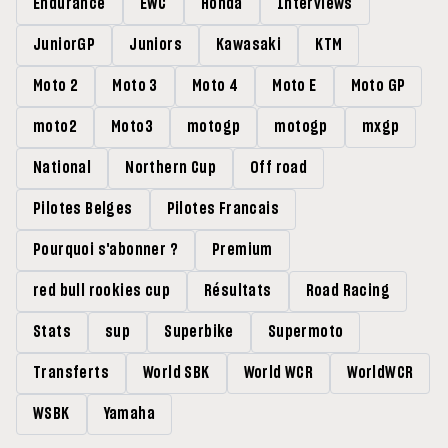
Endurance
EWC
Honda
Interviews
JuniorGP
Juniors
Kawasaki
KTM
Moto 2
Moto 3
Moto 4
Moto E
Moto GP
moto2
Moto3
motogp
motogp
mxgp
National
Northern Cup
Off road
Pilotes Belges
Pilotes Francais
Pourquoi s'abonner ?
Premium
red bull rookies cup
Résultats
Road Racing
Stats
sup
Superbike
Supermoto
Transferts
World SBK
World WCR
WorldWCR
WSBK
Yamaha