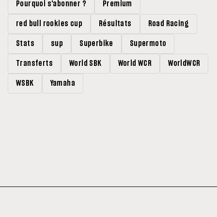
Pourquoi s'abonner ?
Premium
red bull rookies cup
Résultats
Road Racing
Stats
sup
Superbike
Supermoto
Transferts
World SBK
World WCR
WorldWCR
WSBK
Yamaha