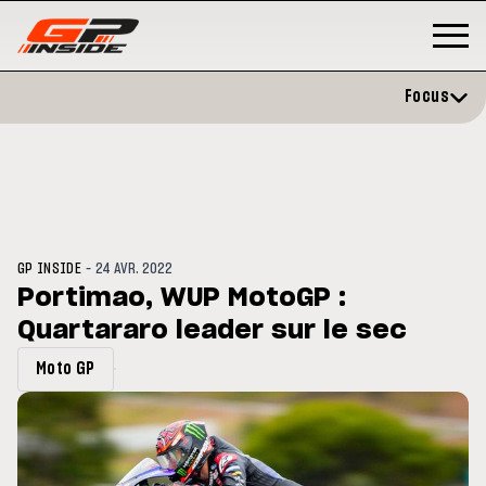
Focus
-
GP INSIDE
24 AVR. 2022
Portimao, WUP MotoGP :
Quartararo leader sur le sec
GP
MOTO GP
stone : Horaires et
Zarco évite l'opération et vise 
Moto GP
amme du GP de Grande-
retour en septembre
gne