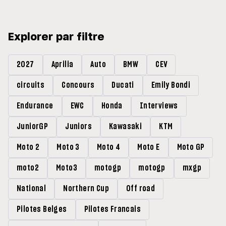
Explorer par filtre
2027
Aprilia
Auto
BMW
CEV
circuits
Concours
Ducati
Emily Bondi
Endurance
EWC
Honda
Interviews
JuniorGP
Juniors
Kawasaki
KTM
Moto 2
Moto 3
Moto 4
Moto E
Moto GP
moto2
Moto3
motogp
motogp
mxgp
National
Northern Cup
Off road
Pilotes Belges
Pilotes Francais