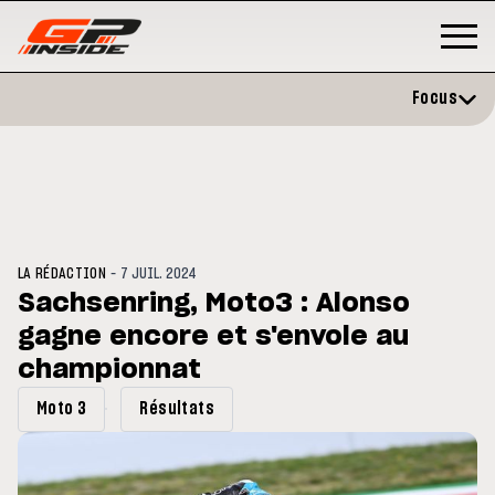
Focus
-
LA RÉDACTION
7 JUIL. 2024
Sachsenring, Moto3 : Alonso
gagne encore et s'envole au
P
MOTO GP
stone : Horaires et
championnat
Zarco évite l'opération et vise 
amme du GP de Grande-
retour en septembre
gne
Moto 3
Résultats