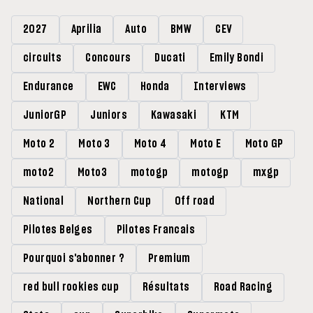
2027
Aprilia
Auto
BMW
CEV
circuits
Concours
Ducati
Emily Bondi
Endurance
EWC
Honda
Interviews
JuniorGP
Juniors
Kawasaki
KTM
Moto 2
Moto 3
Moto 4
Moto E
Moto GP
moto2
Moto3
motogp
motogp
mxgp
National
Northern Cup
Off road
Pilotes Belges
Pilotes Francais
Pourquoi s'abonner ?
Premium
red bull rookies cup
Résultats
Road Racing