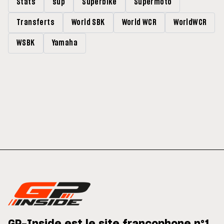
Stats
sup
Superbike
Supermoto
Transferts
World SBK
World WCR
WorldWCR
WSBK
Yamaha