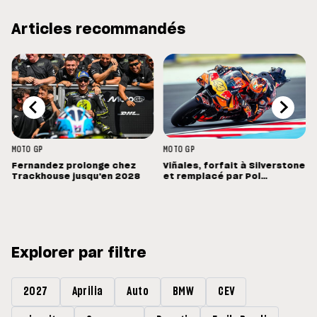
Articles recommandés
MOTO GP
MOTO GP
Fernandez prolonge chez
Viñales, forfait à Silverstone
Trackhouse jusqu'en 2028
et remplacé par Pol
Espargaro : « Ce n'est pas la
meilleure nouvelle »
Explorer par filtre
2027
Aprilia
Auto
BMW
CEV