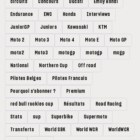
circuits
Concours
Ducati
Emily Bondi
Endurance
EWC
Honda
Interviews
JuniorGP
Juniors
Kawasaki
KTM
Moto 2
Moto 3
Moto 4
Moto E
Moto GP
moto2
Moto3
motogp
motogp
mxgp
National
Northern Cup
Off road
Pilotes Belges
Pilotes Francais
Pourquoi s'abonner ?
Premium
red bull rookies cup
Résultats
Road Racing
Stats
sup
Superbike
Supermoto
Transferts
World SBK
World WCR
WorldWCR