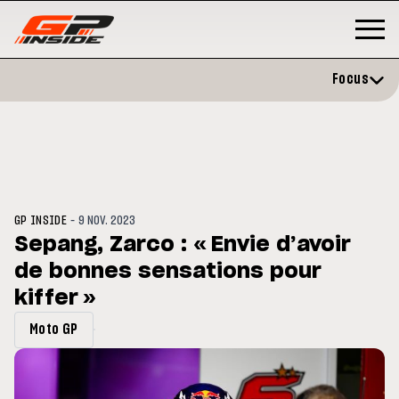
Focus
-
GP INSIDE
9 NOV. 2023
Sepang, Zarco : « Envie d’avoir
de bonnes sensations pour
GP
MOTOGP
/ MOTO GP
 évite l'opération et vise un
kiffer »
Doublé Trackhouse en Sprint
r en septembre
Moto GP