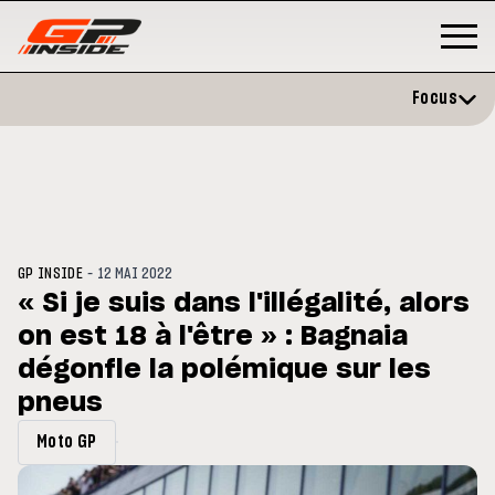
Focus
-
GP INSIDE
12 MAI 2022
« Si je suis dans l'illégalité, alors
on est 18 à l'être » : Bagnaia
P
MOTO GP
stone : Horaires et
dégonfle la polémique sur les
Zarco évite l'opération et vise 
amme du GP de Grande-
retour en septembre
gne
pneus
Moto GP