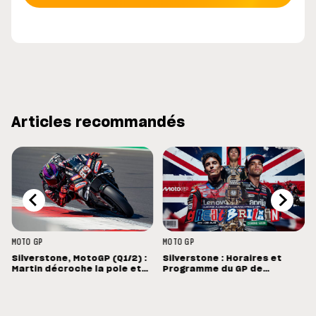
Articles recommandés
MOTO GP
MOTO GP
Silverstone, MotoGP (Q1/2) :
Silverstone : Horaires et
e
Martin décroche la pole et
Programme du GP de
bat le record de Silverstone
Grande-Bretagne