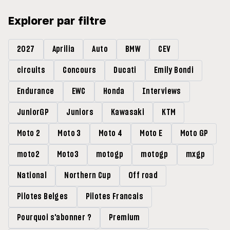
Explorer par filtre
2027
Aprilia
Auto
BMW
CEV
circuits
Concours
Ducati
Emily Bondi
Endurance
EWC
Honda
Interviews
JuniorGP
Juniors
Kawasaki
KTM
Moto 2
Moto 3
Moto 4
Moto E
Moto GP
moto2
Moto3
motogp
motogp
mxgp
National
Northern Cup
Off road
Pilotes Belges
Pilotes Francais
Pourquoi s'abonner ?
Premium