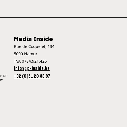
Media Inside
Rue de Coquelet, 134
5000 Namur
TVA 0784.921.426
info@gp-inside.be
+32 (0)81 20 83 97
ur GP-
et
©Copyright
| 2026
GP INSIDE - TOUTE L'ACTUALITÉ DU SPORT MOTO !
ICY