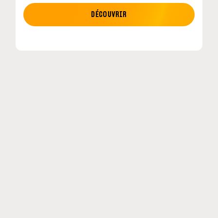
MOTO GP
DÉCOUVRIR
etour en
MotoGP : les cinq constructeurs signent u
accord historique pour 2027-2031