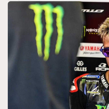
MOTO GP
. Ce club spécial dans
Silverstone : Horaires et P
arquez
Grande-Bretagne