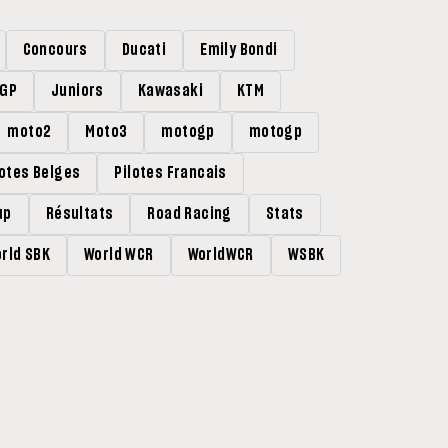
Concours
Ducati
Emily Bondi
rGP
Juniors
Kawasaki
KTM
moto2
Moto3
motogp
motogp
lotes Belges
Pilotes Francais
up
Résultats
Road Racing
Stats
rld SBK
World WCR
WorldWCR
WSBK