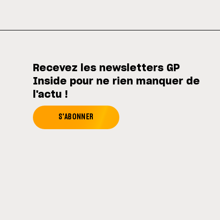
Recevez les newsletters GP
Inside pour ne rien manquer de
l'actu !
S'ABONNER
Agite les codes ! (• ◡•) ❤ I-Logics