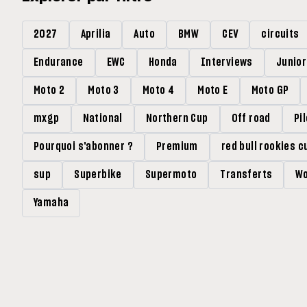
2027
Aprilia
Auto
BMW
CEV
circuits
Endurance
EWC
Honda
Interviews
Junio
Moto 2
Moto 3
Moto 4
Moto E
Moto GP
mxgp
National
Northern Cup
Off road
Pi
Pourquoi s'abonner ?
Premium
red bull rookies c
sup
Superbike
Supermoto
Transferts
Wo
Yamaha