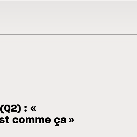
(Q2) : «
est comme ça »