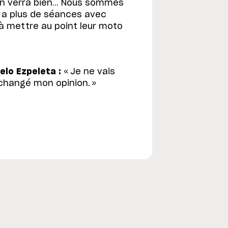
 on verra bien… Nous sommes
y a plus de séances avec
t à mettre au point leur moto
elo Ezpeleta :
« Je ne vais
s changé mon opinion. »