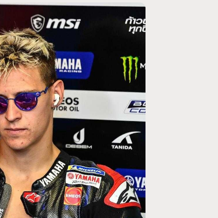
MOTO GP
rogramme du GP de
Zarco évite l'opération et vise un r
septembre