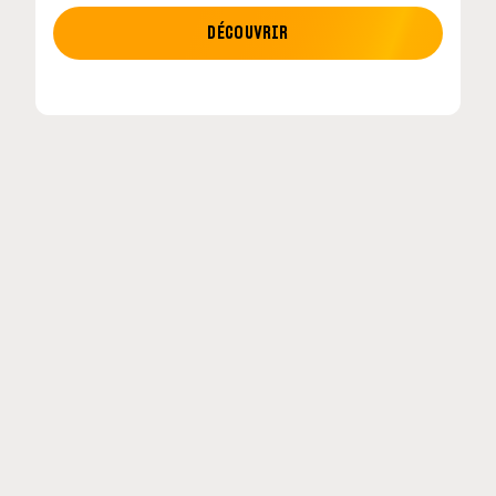
MOTO GP
DÉCOUVRIR
tour en
MotoGP : les cinq constructeurs signent un
accord historique pour 2027-2031