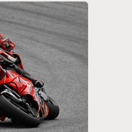
MOTO GP
ogramme du GP de
Zarco évite l'opération et vise un re
septembre