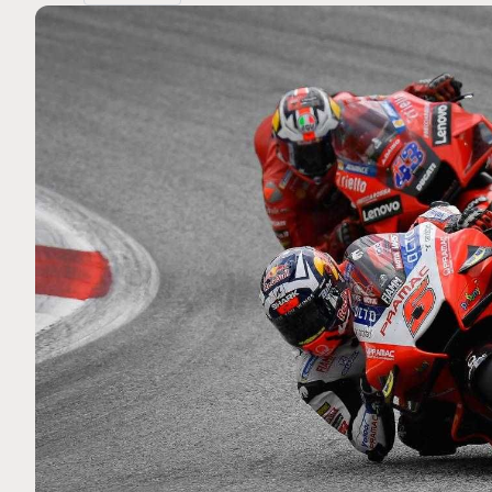
MOTO GP
 Ce club spécial dans
Silverstone : Horaires et Pr
arquez
Grande-Bretagne