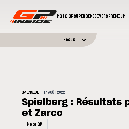
MOTO GP
SUPERBIKE
DIVERS
PREMIUM
Focus
-
GP INSIDE
17 AOÛT 2022
Spielberg : Résultats
et Zarco
Moto GP