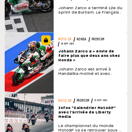
Johann Zarco a terminé 12e du
sprint de Buriram. Le Français
aurait aimé jouer les points
mais il a été victime des «
aléas de la course », et a
rencontré des difficultés sur
sa Honda. Plutôt que d'être
déçu, il se montre patient et
HONDA
PREMIUM
MOTO GP
tente de tirer des conclusions
26 SEPT. 2024
…
Johann Zarco a « envie de
faire plus que deux ans chez
Honda »
Johann Zarco est arrivé à
Mandalika motivé et avec
l'ambition de se rapprocher du
top-10. À l'heure de dresser un
premier bilan de sa nouvelle
vie de pilote Honda, le Français
se dit galvanisé en dépit des
difficultés. Propos ci-dessous
PREMIUM
MOTO GP
21 SEPT. 2024
recueillis auprès de Johann …
Infos "Calendrier MotoGP"
avec l'arrivée de Liberty
Media
Le championnat du monde
MotoGP va se retrouver sous la