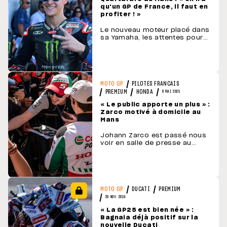
qu'un GP de France, il faut en
profiter ! »
Le nouveau moteur placé dans
sa Yamaha, les attentes pour
le Grand Prix de France,
l'énergie transmise par le
public : découvrez les
déclarations de Fabio
Quartararo au circuit Bugatti
du Mans, ce jeudi après-midi.
PILOTES FRANCAIS
MOTO GP
Ne pas avoir trop d'attentes
PREMIUM
HONDA
8 MAI 2025
malgré le podium lors du
« Le public apporte un plus » :
précédent …
Zarco motivé à domicile au
Mans
Johann Zarco est passé nous
voir en salle de presse au
Mans, avant d'entamer le Grand
Prix moto de France. La course
de vélo avec les autres pilotes
MotoGP, les solutions trouvées
au test de Jerez, le circuit du
Mans : découvrez ses
DUCATI
PREMIUM
MOTO GP
réponses avant d'entamer le …
20 NOV. 2024
« La GP25 est bien née » :
Bagnaia déjà positif sur la
nouvelle Ducati