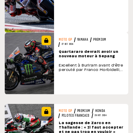
YAMAHA
PREMIUM
MOTO GP
27 OCT. 2024
Quartararo devrait avoir un
nouveau moteur à Sepang
Excellent à Buriram avant d'être
percuté par Franco Morbidelli,
Fabio Quartararo a révélé en
Thaïlande qu'il devrait recevoir
une nouvelle évolution moteur
avec « un petit peu » plus de
puissance lors du Grand Prix
de Malaisie, début novembre. …
PREMIUM
HONDA
MOTO GP
PILOTES FRANCAIS
26 OCT. 2024
La sagesse de Zarco en
Thaïlande : « Il faut accepter
et ne pas trop en vouloir »