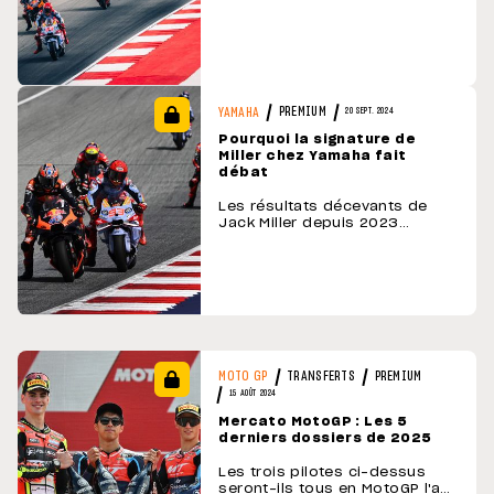
houlette de Liberty Media,
propriétaire de la Formule 1, et
cela va changer beaucoup de
choses. Le calendrier des
prochaines saisons sera
différent de celui actuellement
en vigueur. Nombre de
PREMIUM
YAMAHA
20 SEPT. 2024
courses, pays visités, États-
Pourquoi la signature de
Unis plutôt qu'Espagne & …
Miller chez Yamaha fait
débat
Les résultats décevants de
Jack Miller depuis 2023
auraient pu refroidir son
arrivée chez Yamaha, où le
nom de Sergio Garcia circulait.
La marque japonaise brandit «
l'expérience » de son futur
pilote australien comme un
atout pour le développement
de la M1. …
TRANSFERTS
PREMIUM
MOTO GP
15 AOÛT 2024
Mercato MotoGP : Les 5
derniers dossiers de 2025
Les trois pilotes ci-dessus
seront-ils tous en MotoGP l'an