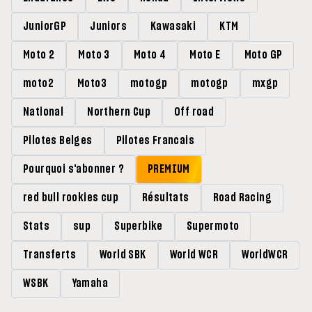
JuniorGP
Juniors
Kawasaki
KTM
Moto 2
Moto 3
Moto 4
Moto E
Moto GP
moto2
Moto3
motogp
motogp
mxgp
National
Northern Cup
Off road
Pilotes Belges
Pilotes Francais
Pourquoi s'abonner ?
PREMIUM
red bull rookies cup
Résultats
Road Racing
Stats
sup
Superbike
Supermoto
Transferts
World SBK
World WCR
WorldWCR
WSBK
Yamaha