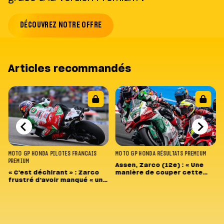
DÉCOUVREZ NOTRE OFFRE
Articles recommandés
MOTO GP
HONDA
PILOTES FRANCAIS
MOTO GP
HONDA
RÉSULTATS
PREMIUM
PREMIUM
Assen, Zarco (12e) : « Une
« C'est déchirant » : Zarco
manière de couper cette
frustré d'avoir manqué « une
spirale négative »
opportunité de podium, ou
de victoire »