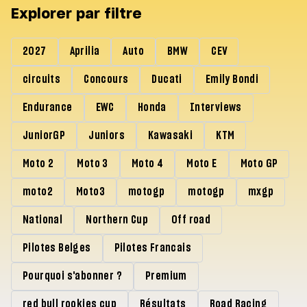
Explorer par filtre
2027
Aprilia
Auto
BMW
CEV
circuits
Concours
Ducati
Emily Bondi
Endurance
EWC
Honda
Interviews
JuniorGP
Juniors
Kawasaki
KTM
Moto 2
Moto 3
Moto 4
Moto E
Moto GP
moto2
Moto3
motogp
motogp
mxgp
National
Northern Cup
Off road
Pilotes Belges
Pilotes Francais
Pourquoi s'abonner ?
Premium
red bull rookies cup
Résultats
Road Racing