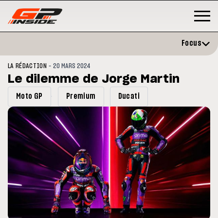
Focus
-
LA RÉDACTION
20 MARS 2024
Le dilemme de Jorge Martin
Moto GP
Premium
Ducati
GP
MOTO GP
rstone : Horaires et
Zarco évite l'opération et vise
amme du GP de Grande-
retour en septembre
agne