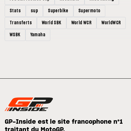
Stats
sup
Superbike
Supermoto
Transferts
World SBK
World WCR
WorldWCR
WSBK
Yamaha
GP-Inside est le site francophone n°1
traitant du MotoGP.