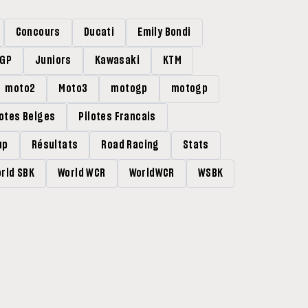
Concours
Ducati
Emily Bondi
rGP
Juniors
Kawasaki
KTM
moto2
Moto3
motogp
motogp
lotes Belges
Pilotes Francais
up
Résultats
Road Racing
Stats
rld SBK
World WCR
WorldWCR
WSBK