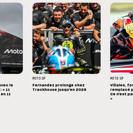
MOTO GP
MOTO GP
avec le
Fernandez prolonge chez
Viñales, fo
 « 11
Trackhouse jusqu'en 2028
remplacé p
 en 11
Ce n'est pa
»