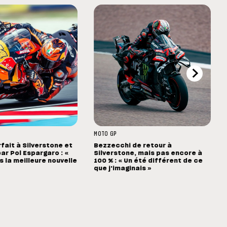
MOTO GP
rfait à Silverstone et
Bezzecchi de retour à
ar Pol Espargaro : «
Silverstone, mais pas encore à
s la meilleure nouvelle
100 % : « Un été différent de ce
que j'imaginais »