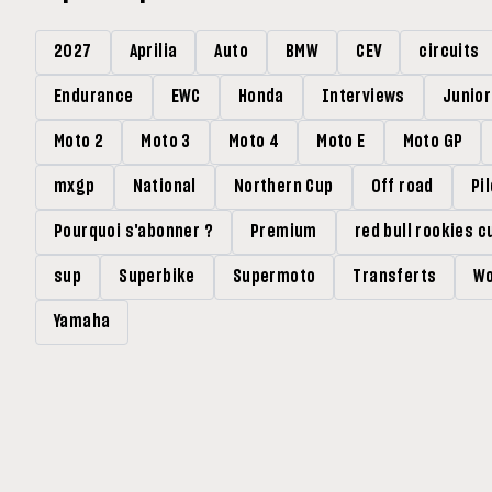
2027
Aprilia
Auto
BMW
CEV
circuits
Endurance
EWC
Honda
Interviews
Junio
Moto 2
Moto 3
Moto 4
Moto E
Moto GP
mxgp
National
Northern Cup
Off road
Pi
Pourquoi s'abonner ?
Premium
red bull rookies c
sup
Superbike
Supermoto
Transferts
Wo
Yamaha