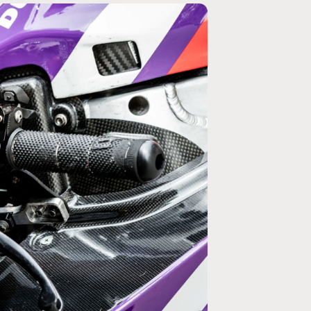
MOTO GP
ogramme du GP de
Zarco évite l'opération et vise un re
septembre