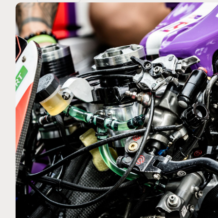
MOTO GP
 Ce club spécial dans
Silverstone : Horaires et Pr
rquez
Grande-Bretagne