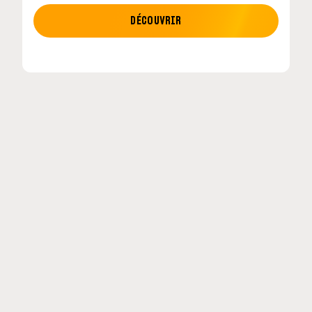
MOTO GP
DÉCOUVRIR
tour en
MotoGP : les cinq constructeurs signent un
accord historique pour 2027-2031