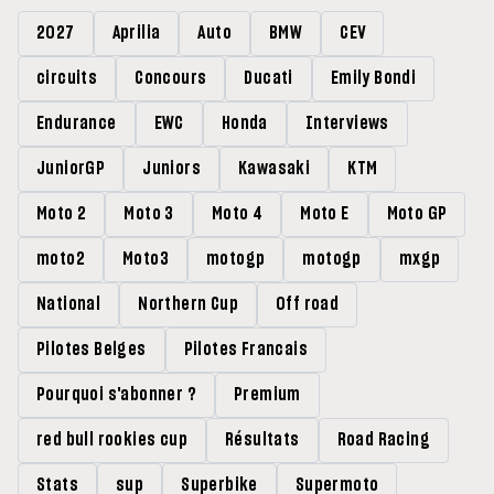
2027
Aprilia
Auto
BMW
CEV
circuits
Concours
Ducati
Emily Bondi
Endurance
EWC
Honda
Interviews
JuniorGP
Juniors
Kawasaki
KTM
Moto 2
Moto 3
Moto 4
Moto E
Moto GP
moto2
Moto3
motogp
motogp
mxgp
National
Northern Cup
Off road
Pilotes Belges
Pilotes Francais
Pourquoi s'abonner ?
Premium
red bull rookies cup
Résultats
Road Racing
Stats
sup
Superbike
Supermoto