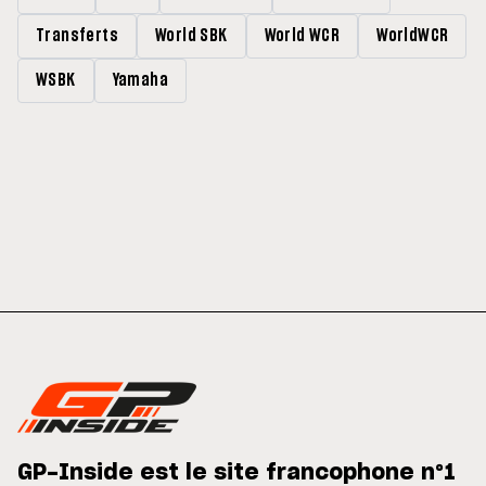
Transferts
World SBK
World WCR
WorldWCR
WSBK
Yamaha
GP-Inside est le site francophone n°1