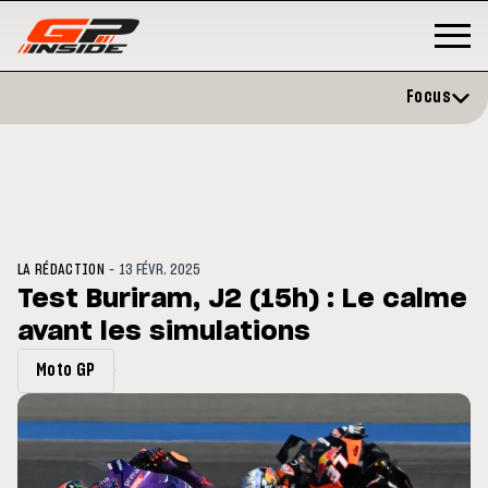
Focus
-
LA RÉDACTION
13 FÉVR. 2025
Test Buriram, J2 (15h) : Le calme
avant les simulations
GP
MOTO GP
stone : Horaires et
Zarco évite l'opération et vise 
Moto GP
amme du GP de Grande-
retour en septembre
gne