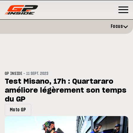
Focus
-
GP INSIDE
11 SEPT. 2023
Test Misano, 17h : Quartararo
améliore légèrement son temps
GP
MOTO GP
stone : Horaires et
du GP
Zarco évite l'opération et vise 
amme du GP de Grande-
retour en septembre
gne
Moto GP