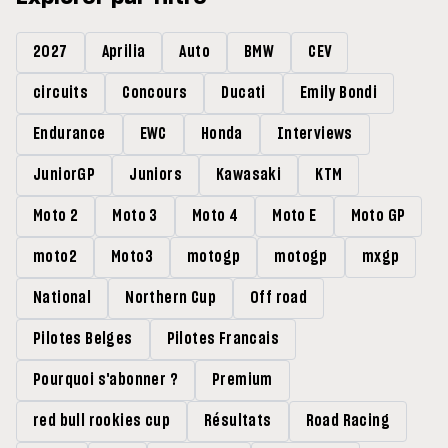
2027
Aprilia
Auto
BMW
CEV
circuits
Concours
Ducati
Emily Bondi
Endurance
EWC
Honda
Interviews
JuniorGP
Juniors
Kawasaki
KTM
Moto 2
Moto 3
Moto 4
Moto E
Moto GP
moto2
Moto3
motogp
motogp
mxgp
National
Northern Cup
Off road
Pilotes Belges
Pilotes Francais
Pourquoi s'abonner ?
Premium
red bull rookies cup
Résultats
Road Racing