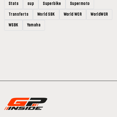
Stats
sup
Superbike
Supermoto
Transferts
World SBK
World WCR
WorldWCR
WSBK
Yamaha