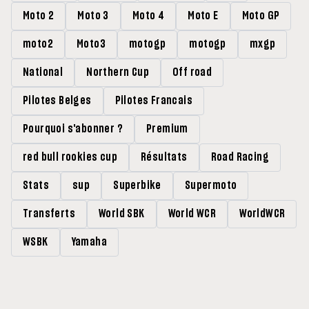
Moto 2
Moto 3
Moto 4
Moto E
Moto GP
moto2
Moto3
motogp
motogp
mxgp
National
Northern Cup
Off road
Pilotes Belges
Pilotes Francais
Pourquoi s'abonner ?
Premium
red bull rookies cup
Résultats
Road Racing
Stats
sup
Superbike
Supermoto
Transferts
World SBK
World WCR
WorldWCR
WSBK
Yamaha