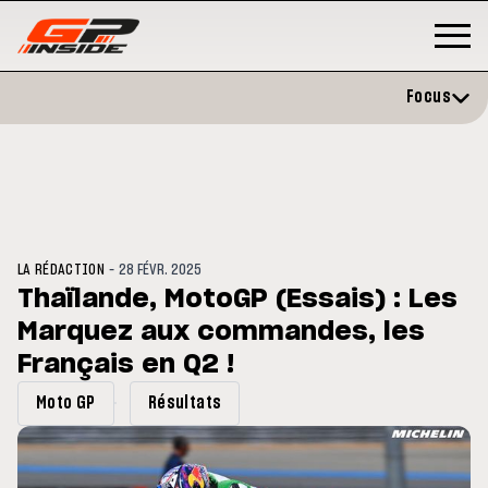
Focus
-
LA RÉDACTION
28 FÉVR. 2025
Thaïlande, MotoGP (Essais) : Les
Marquez aux commandes, les
P
MOTO GP
stone : Horaires et
Français en Q2 !
Zarco évite l'opération et vise 
amme du GP de Grande-
retour en septembre
gne
Moto GP
Résultats