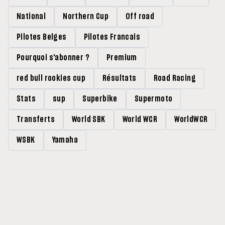
National
Northern Cup
Off road
Pilotes Belges
Pilotes Francais
Pourquoi s'abonner ?
Premium
red bull rookies cup
Résultats
Road Racing
Stats
sup
Superbike
Supermoto
Transferts
World SBK
World WCR
WorldWCR
WSBK
Yamaha