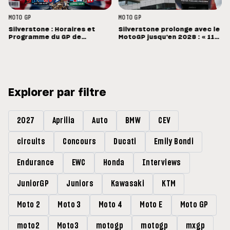
MOTO GP
MOTO GP
Silverstone : Horaires et
Silverstone prolonge avec le
Programme du GP de
MotoGP jusqu'en 2028 : « 11
Grande-Bretagne
vainqueurs différents en 11
Grands Prix »
Explorer par filtre
2027
Aprilia
Auto
BMW
CEV
circuits
Concours
Ducati
Emily Bondi
Endurance
EWC
Honda
Interviews
JuniorGP
Juniors
Kawasaki
KTM
Moto 2
Moto 3
Moto 4
Moto E
Moto GP
moto2
Moto3
motogp
motogp
mxgp