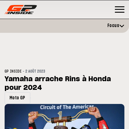
Focus
-
GP INSIDE
2 AOÛT 2023
Yamaha arrache Rins à Honda
pour 2024
GP
MOTO GP
stone : Horaires et
Zarco évite l'opération et vise 
Moto GP
amme du GP de Grande-
retour en septembre
gne