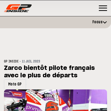
Focus
-
GP INSIDE
11 JUIL. 2023
Zarco bientôt pilote français
avec le plus de départs
P
MOTO GP
stone : Horaires et
Zarco évite l'opération et vise 
Moto GP
amme du GP de Grande-
retour en septembre
gne