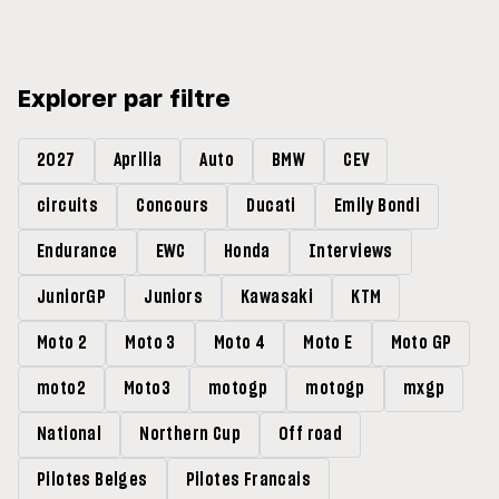
Grands Prix »
Explorer par filtre
2027
Aprilia
Auto
BMW
CEV
circuits
Concours
Ducati
Emily Bondi
Endurance
EWC
Honda
Interviews
JuniorGP
Juniors
Kawasaki
KTM
Moto 2
Moto 3
Moto 4
Moto E
Moto GP
moto2
Moto3
motogp
motogp
mxgp
National
Northern Cup
Off road
Pilotes Belges
Pilotes Francais