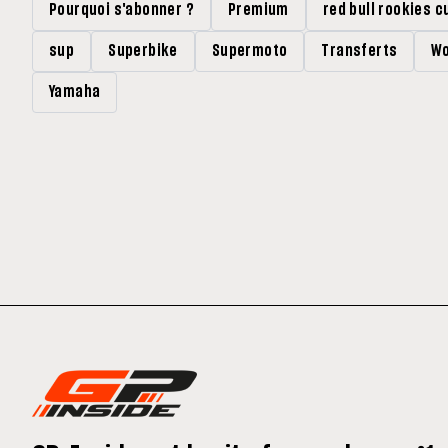
Pourquoi s'abonner ?
Premium
red bull rookies c
sup
Superbike
Supermoto
Transferts
Wo
Yamaha