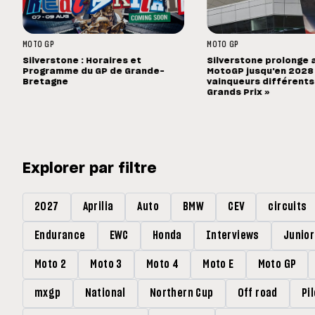
MOTO GP
MOTO GP
Silverstone : Horaires et
Silverstone prolonge 
Programme du GP de Grande-
MotoGP jusqu'en 2028 :
Bretagne
vainqueurs différents
Grands Prix »
Explorer par filtre
2027
Aprilia
Auto
BMW
CEV
circuits
Endurance
EWC
Honda
Interviews
Junio
Moto 2
Moto 3
Moto 4
Moto E
Moto GP
mxgp
National
Northern Cup
Off road
Pi