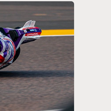
MOTO GP
ogramme du GP de
Zarco évite l'opération et vise un re
septembre