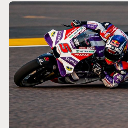
MOTO GP
 Ce club spécial dans
Silverstone : Horaires et Pr
rquez
Grande-Bretagne