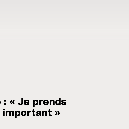
 : « Je prends
t important »