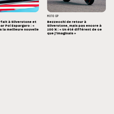
MOTO GP
rfait à Silverstone et
Bezzecchi de retour à
ar Pol Espargaro : «
Silverstone, mais pas encore à
s la meilleure nouvelle
100 % : « Un été différent de ce
que j'imaginais »