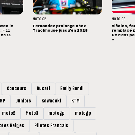
MOTO GP
MOTO GP
avec le
Fernandez prolonge chez
Viñales, fo
 « 11
Trackhouse jusqu'en 2028
remplacé p
 en 11
Ce n'est pa
»
Concours
Ducati
Emily Bondi
rGP
Juniors
Kawasaki
KTM
moto2
Moto3
motogp
motogp
lotes Belges
Pilotes Francais