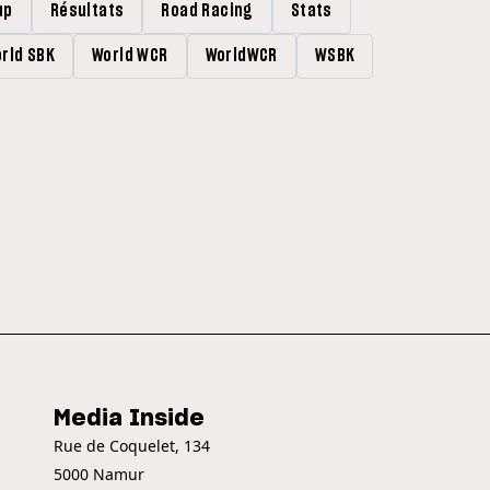
up
Résultats
Road Racing
Stats
rld SBK
World WCR
WorldWCR
WSBK
Media Inside
Rue de Coquelet, 134
5000 Namur