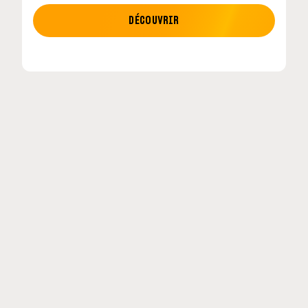
MOTO GP
DÉCOUVRIR
tour en
MotoGP : les cinq constructeurs signent un
accord historique pour 2027-2031