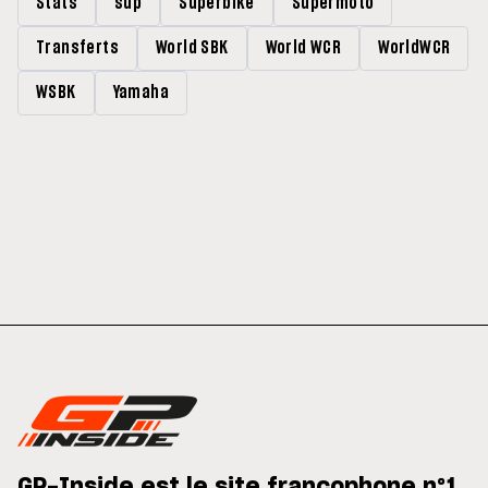
Stats
sup
Superbike
Supermoto
Transferts
World SBK
World WCR
WorldWCR
WSBK
Yamaha
GP-Inside est le site francophone n°1