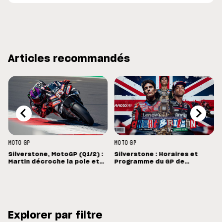
Articles recommandés
MOTO GP
MOTO GP
Silverstone, MotoGP (Q1/2) :
Silverstone : Horaires et
e
Martin décroche la pole et
Programme du GP de
bat le record de Silverstone
Grande-Bretagne
Explorer par filtre