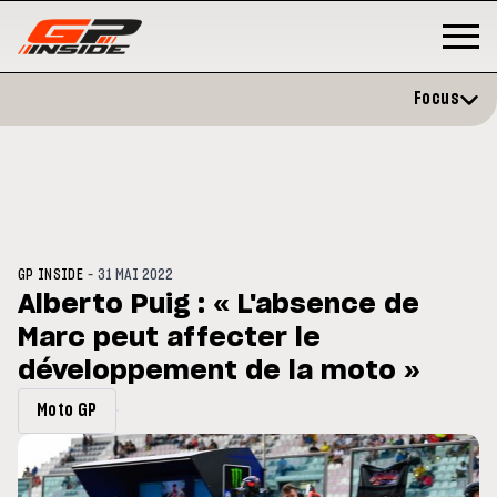
Focus
-
GP INSIDE
31 MAI 2022
Alberto Puig : « L'absence de
Marc peut affecter le
P
MOTO GP
stone : Horaires et
développement de la moto »
Zarco évite l'opération et vise 
amme du GP de Grande-
retour en septembre
gne
Moto GP