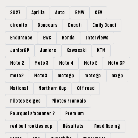
2027
Aprilia
Auto
BMW
CEV
circuits
Concours
Ducati
Emily Bondi
Endurance
EWC
Honda
Interviews
JuniorGP
Juniors
Kawasaki
KTM
Moto 2
Moto 3
Moto 4
Moto E
Moto GP
moto2
Moto3
motogp
motogp
mxgp
National
Northern Cup
Off road
Pilotes Belges
Pilotes Francais
Pourquoi s'abonner ?
Premium
red bull rookies cup
Résultats
Road Racing