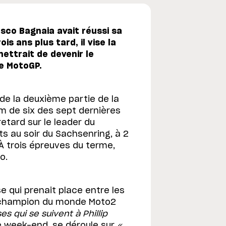
esco Bagnaia avait réussi sa
is ans plus tard, il vise la
ettrait de devenir le
e MotoGP.
e la deuxième partie de la
m de six des sept dernières
retard sur le leader du
s au soir du Sachsenring, à 2
 À trois épreuves du terme,
o.
e qui prenait place entre les
le champion du monde Moto2
s qui se suivent à Phillip
ce week-end, se déroule sur
«