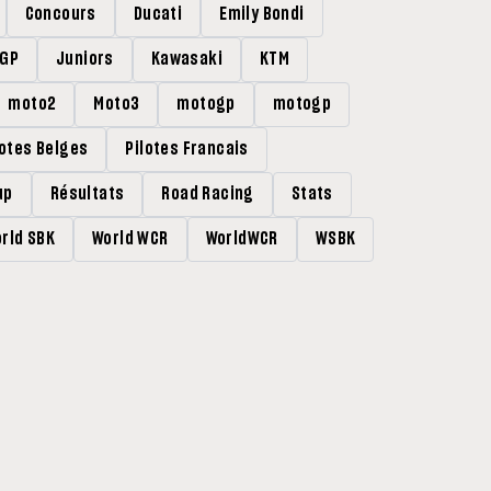
Concours
Ducati
Emily Bondi
rGP
Juniors
Kawasaki
KTM
moto2
Moto3
motogp
motogp
lotes Belges
Pilotes Francais
up
Résultats
Road Racing
Stats
rld SBK
World WCR
WorldWCR
WSBK