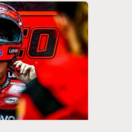
MOTO GP
ogramme du GP de
Zarco évite l'opération et vise un r
septembre