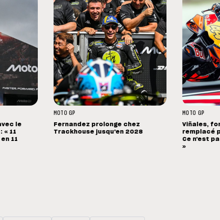
MOTO GP
MOTO GP
avec le
Fernandez prolonge chez
Viñales, fo
 « 11
Trackhouse jusqu'en 2028
remplacé p
 en 11
Ce n'est pa
»