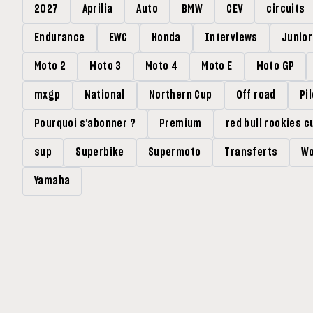
2027
Aprilia
Auto
BMW
CEV
circuits
Endurance
EWC
Honda
Interviews
Junio
Moto 2
Moto 3
Moto 4
Moto E
Moto GP
mxgp
National
Northern Cup
Off road
Pi
Pourquoi s'abonner ?
Premium
red bull rookies c
sup
Superbike
Supermoto
Transferts
Wo
Yamaha