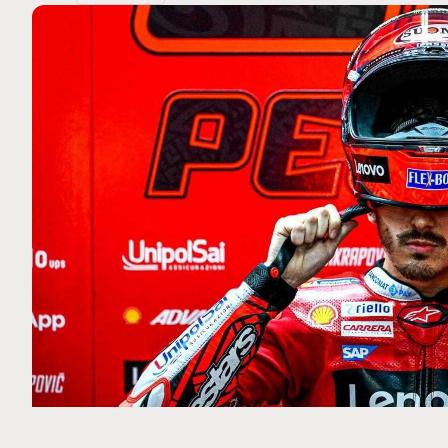
MOTO GP
 Ce club spécial dans
Silverstone : Horaires et Pr
arquez
Grande-Bretagne