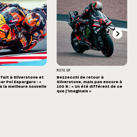
MOTO GP
rfait à Silverstone et
Bezzecchi de retour à
ar Pol Espargaro : «
Silverstone, mais pas encore à
s la meilleure nouvelle
100 % : « Un été différent de ce
que j'imaginais »