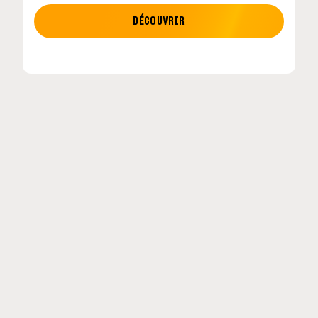
MOTO GP
DÉCOUVRIR
etour en
MotoGP : les cinq constructeurs signent un
accord historique pour 2027-2031