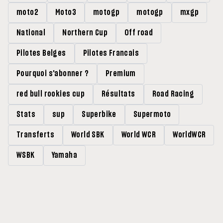
moto2
Moto3
motogp
motogp
mxgp
National
Northern Cup
Off road
Pilotes Belges
Pilotes Francais
Pourquoi s'abonner ?
Premium
red bull rookies cup
Résultats
Road Racing
Stats
sup
Superbike
Supermoto
Transferts
World SBK
World WCR
WorldWCR
WSBK
Yamaha