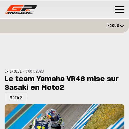
Focus
-
GP INSIDE
5 OCT. 2023
Le team Yamaha VR46 mise sur
Sasaki en Moto2
GP
MOTOGP
/ MOTO GP
 évite l'opération et vise un
Doublé Trackhouse en Sprint
Moto 2
r en septembre