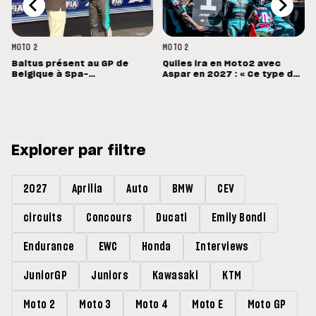
MOTO 2
MOTO 2
Baltus présent au GP de
Quiles ira en Moto2 avec
Belgique à Spa-
Aspar en 2027 : « Ce type de
Francorchamps
machine devrait me convenir
»
Explorer par filtre
2027
Aprilia
Auto
BMW
CEV
circuits
Concours
Ducati
Emily Bondi
Endurance
EWC
Honda
Interviews
JuniorGP
Juniors
Kawasaki
KTM
Moto 2
Moto 3
Moto 4
Moto E
Moto GP