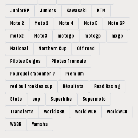
JuniorGP
Juniors
Kawasaki
KTM
Moto 2
Moto 3
Moto 4
Moto E
Moto GP
moto2
Moto3
motogp
motogp
mxgp
National
Northern Cup
Off road
Pilotes Belges
Pilotes Francais
Pourquoi s'abonner ?
Premium
red bull rookies cup
Résultats
Road Racing
Stats
sup
Superbike
Supermoto
Transferts
World SBK
World WCR
WorldWCR
WSBK
Yamaha