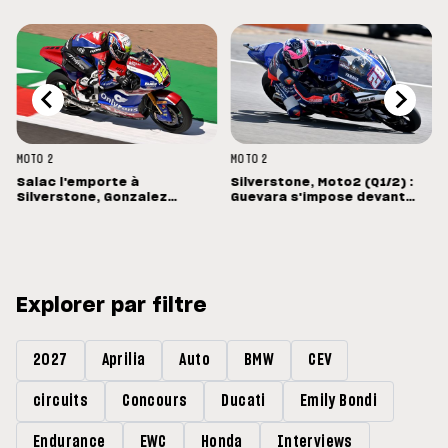
MOTO 2
MOTO 2
Salac l'emporte à
Silverstone, Moto2 (Q1/2) :
Silverstone, Gonzalez
Guevara s'impose devant
s'arrête un tour trop tôt
Lopez
Explorer par filtre
2027
Aprilia
Auto
BMW
CEV
circuits
Concours
Ducati
Emily Bondi
Endurance
EWC
Honda
Interviews