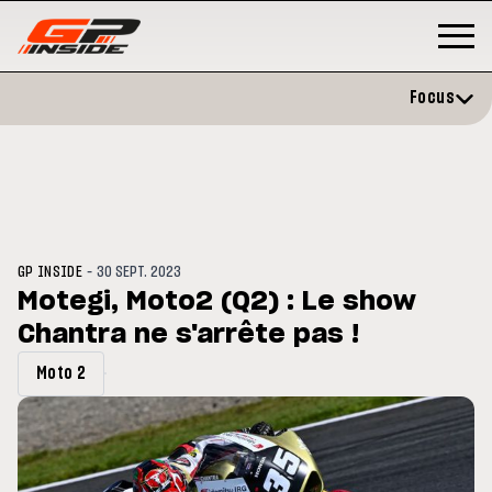
Focus
-
GP INSIDE
30 SEPT. 2023
Motegi, Moto2 (Q2) : Le show
Chantra ne s'arrête pas !
3
MOTO GP
s opéré avec succès de la
Silverstone : Horaires et
Moto 2
cule droite à Madrid
Programme du GP de Grande-
Bretagne