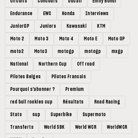
circuits
Concours
Ducati
Emily Bondi
Endurance
EWC
Honda
Interviews
JuniorGP
Juniors
Kawasaki
KTM
Moto 2
Moto 3
Moto 4
Moto E
Moto GP
moto2
Moto3
motogp
motogp
mxgp
National
Northern Cup
Off road
Pilotes Belges
Pilotes Francais
Pourquoi s'abonner ?
Premium
red bull rookies cup
Résultats
Road Racing
Stats
sup
Superbike
Supermoto
Transferts
World SBK
World WCR
WorldWCR