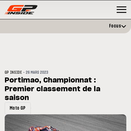
Focus
-
GP INSIDE
26 MARS 2023
Portimao, Championnat :
Premier classement de la
GP
MOTO GP
stone : Horaires et
saison
Zarco évite l'opération et vise 
amme du GP de Grande-
retour en septembre
gne
Moto GP