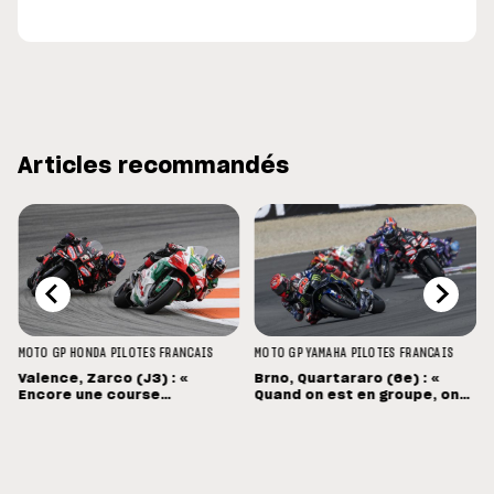
Articles recommandés
MOTO GP
HONDA
PILOTES FRANCAIS
MOTO GP
YAMAHA
PILOTES FRANCAIS
Valence, Zarco (J3) : «
Brno, Quartararo (6e) : «
Encore une course
Quand on est en groupe, on
mouvementée... Désolé pour
souffre »
Pecco »