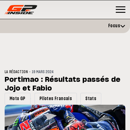
Focus
-
LA RÉDACTION
19 MARS 2024
Portimao : Résultats passés de
Jojo et Fabio
GP
MOTO GP
stone : Horaires et
Zarco évite l'opération et vise 
Moto GP
Pilotes Francais
Stats
amme du GP de Grande-
retour en septembre
gne