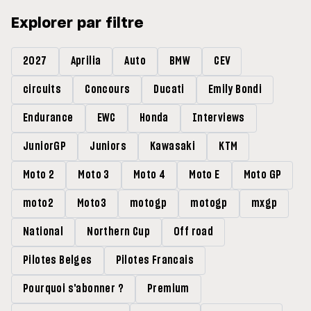
Explorer par filtre
2027
Aprilia
Auto
BMW
CEV
circuits
Concours
Ducati
Emily Bondi
Endurance
EWC
Honda
Interviews
JuniorGP
Juniors
Kawasaki
KTM
Moto 2
Moto 3
Moto 4
Moto E
Moto GP
moto2
Moto3
motogp
motogp
mxgp
National
Northern Cup
Off road
Pilotes Belges
Pilotes Francais
Pourquoi s'abonner ?
Premium