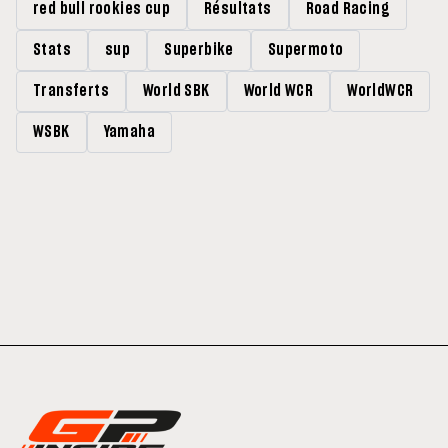
red bull rookies cup
Résultats
Road Racing
Stats
sup
Superbike
Supermoto
Transferts
World SBK
World WCR
WorldWCR
WSBK
Yamaha