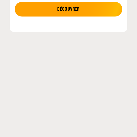
MOTO GP
DÉCOUVRIR
etour en
MotoGP : les cinq constructeurs signent un
accord historique pour 2027-2031