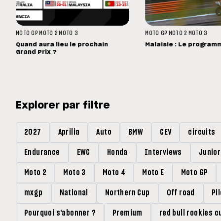
MOTO GP
MOTO 2
MOTO 3
MOTO GP
MOTO 2
MOTO 3
Quand aura lieu le prochain
Malaisie : Le program
Grand Prix ?
Explorer par filtre
2027
Aprilia
Auto
BMW
CEV
circuits
Endurance
EWC
Honda
Interviews
Junio
Moto 2
Moto 3
Moto 4
Moto E
Moto GP
mxgp
National
Northern Cup
Off road
Pi
Pourquoi s'abonner ?
Premium
red bull rookies c