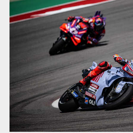
MOTO GP
 Ce club spécial dans
Silverstone : Horaires et P
arquez
Grande-Bretagne