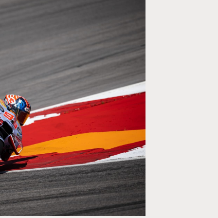
MOTO GP
rogramme du GP de
Zarco évite l'opération et vise un r
septembre