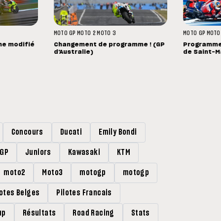
MOTO GP
MOTO 2
MOTO 3
MOTO GP
MOTO
me modifié
Changement de programme ! (GP
Programme 
d'Australie)
de Saint-M
Concours
Ducati
Emily Bondi
rGP
Juniors
Kawasaki
KTM
moto2
Moto3
motogp
motogp
lotes Belges
Pilotes Francais
up
Résultats
Road Racing
Stats