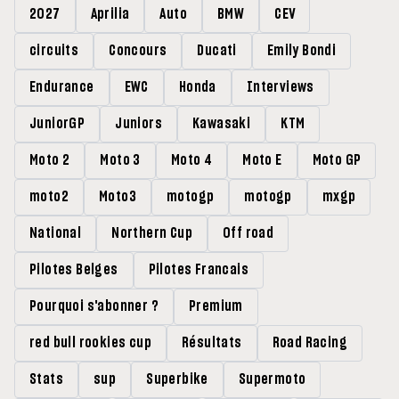
2027
Aprilia
Auto
BMW
CEV
circuits
Concours
Ducati
Emily Bondi
Endurance
EWC
Honda
Interviews
JuniorGP
Juniors
Kawasaki
KTM
Moto 2
Moto 3
Moto 4
Moto E
Moto GP
moto2
Moto3
motogp
motogp
mxgp
National
Northern Cup
Off road
Pilotes Belges
Pilotes Francais
Pourquoi s'abonner ?
Premium
red bull rookies cup
Résultats
Road Racing
Stats
sup
Superbike
Supermoto