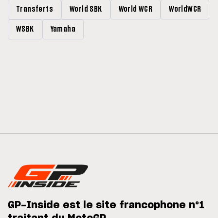
Transferts
World SBK
World WCR
WorldWCR
WSBK
Yamaha
GP-Inside est le site francophone n°1