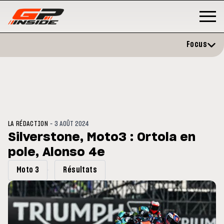
Focus
-
LA RÉDACTION
3 AOÛT 2024
Silverstone, Moto3 : Ortola en
pole, Alonso 4e
GP
MOTO GP
stone : Horaires et
Zarco évite l'opération et vise 
Moto 3
Résultats
amme du GP de Grande-
retour en septembre
gne