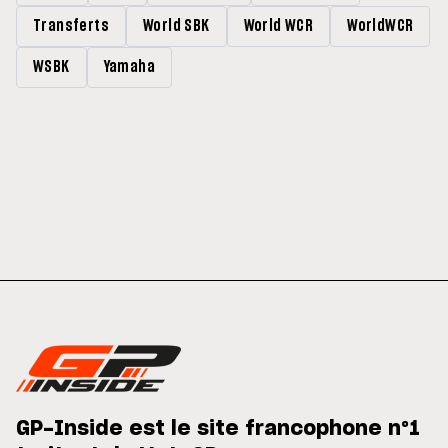
Transferts
World SBK
World WCR
WorldWCR
WSBK
Yamaha
GP-Inside est le site francophone n°1