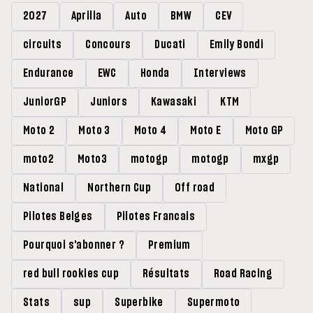
2027
Aprilia
Auto
BMW
CEV
circuits
Concours
Ducati
Emily Bondi
Endurance
EWC
Honda
Interviews
JuniorGP
Juniors
Kawasaki
KTM
Moto 2
Moto 3
Moto 4
Moto E
Moto GP
moto2
Moto3
motogp
motogp
mxgp
National
Northern Cup
Off road
Pilotes Belges
Pilotes Francais
Pourquoi s'abonner ?
Premium
red bull rookies cup
Résultats
Road Racing
Stats
sup
Superbike
Supermoto