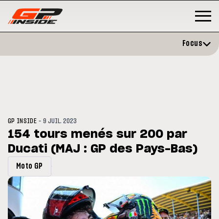
Focus
-
GP INSIDE
9 JUIL. 2023
154 tours menés sur 200 par
Ducati (MAJ : GP des Pays-Bas)
GP
MOTO GP
rstone : Horaires et
Zarco évite l'opération et vise 
Moto GP
amme du GP de Grande-
retour en septembre
agne