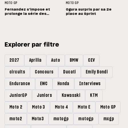
MOTO GP
MOTO GP
Fernandez s'impose et
Ogura surpris par sa 2e
prolonge la série des
place au Sprint
vainqueurs différents
Explorer par filtre
2027
Aprilia
Auto
BMW
CEV
circuits
Concours
Ducati
Emily Bondi
Endurance
EWC
Honda
Interviews
JuniorGP
Juniors
Kawasaki
KTM
Moto 2
Moto 3
Moto 4
Moto E
Moto GP
moto2
Moto3
motogp
motogp
mxgp