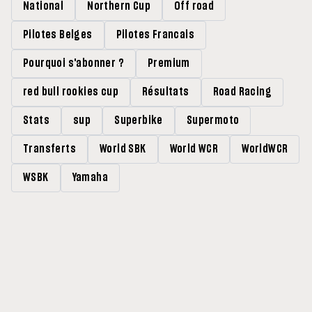
National
Northern Cup
Off road
Pilotes Belges
Pilotes Francais
Pourquoi s'abonner ?
Premium
red bull rookies cup
Résultats
Road Racing
Stats
sup
Superbike
Supermoto
Transferts
World SBK
World WCR
WorldWCR
WSBK
Yamaha