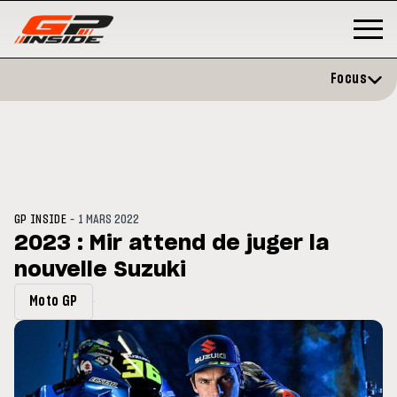
Focus
-
GP INSIDE
1 MARS 2022
2023 : Mir attend de juger la
nouvelle Suzuki
GP
MOTO GP
stone : Horaires et
Zarco évite l'opération et vise 
Moto GP
amme du GP de Grande-
retour en septembre
gne