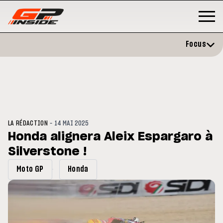
Focus
-
LA RÉDACTION
14 MAI 2025
Honda alignera Aleix Espargaro à
Silverstone !
GP
MOTO GP
rstone : Horaires et
Zarco évite l'opération et vise 
Moto GP
Honda
amme du GP de Grande-
retour en septembre
agne