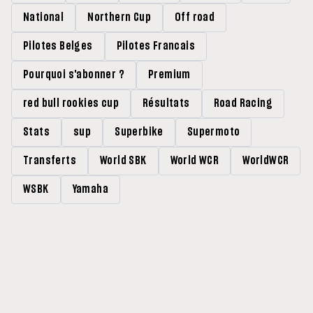
National
Northern Cup
Off road
Pilotes Belges
Pilotes Francais
Pourquoi s'abonner ?
Premium
red bull rookies cup
Résultats
Road Racing
Stats
sup
Superbike
Supermoto
Transferts
World SBK
World WCR
WorldWCR
WSBK
Yamaha