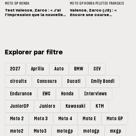
MOTO GP
HONDA
MOTO GP
HONDA
PILOTES FRANCAIS
Test Valence, Zarco : « J'ai
Valence, Zarco (J3) : «
l'impression que la nouvelle
Encore une course
Honda est bien née »
mouvementée... Désolé pour
Pecco »
Explorer par filtre
2027
Aprilia
Auto
BMW
CEV
circuits
Concours
Ducati
Emily Bondi
Endurance
EWC
Honda
Interviews
JuniorGP
Juniors
Kawasaki
KTM
Moto 2
Moto 3
Moto 4
Moto E
Moto GP
moto2
Moto3
motogp
motogp
mxgp