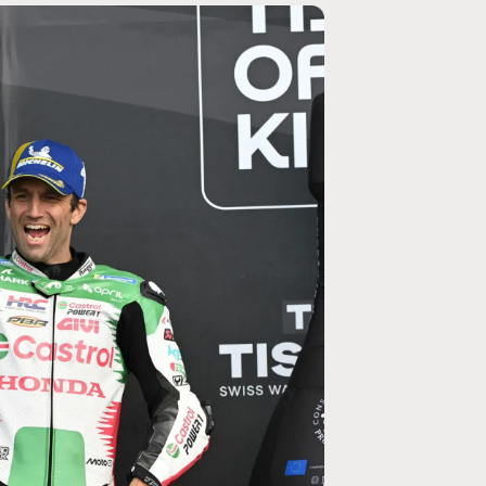
MOTO GP
ogramme du GP de
Zarco évite l'opération et vise un re
septembre