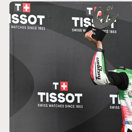
MOTO GP
 Ce club spécial dans
Silverstone : Horaires et Pr
arquez
Grande-Bretagne