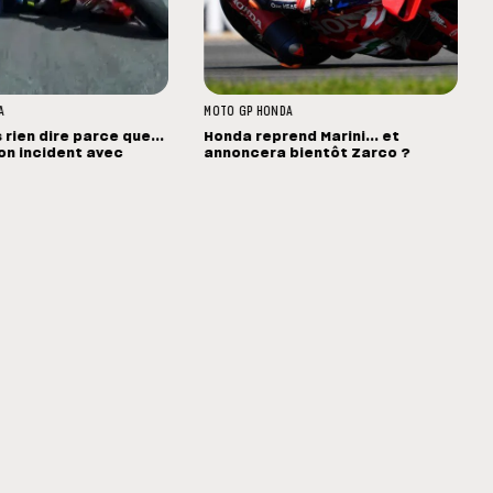
A
MOTO GP
HONDA
s rien dire parce que...
Honda reprend Marini... et
 son incident avec
annoncera bientôt Zarco ?