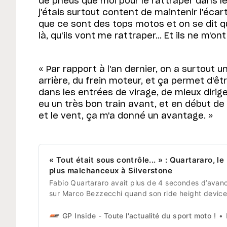
de pneus que moi pour le rattraper dans le 
j'étais surtout content de maintenir l'éca
que ce sont des tops motos et on se dit q
là, qu'ils vont me rattraper... Et ils ne m'on
« Par rapport à l'an dernier, on a surtout u
arrière, du frein moteur, et ça permet d'ê
dans les entrées de virage, de mieux dirig
eu un très bon train avant, et en début de
et le vent, ça m'a donné un avantage. »
« Tout était sous contrôle... » : Quartararo, le
plus malchanceux à Silverstone
Fabio Quartararo avait plus de 4 secondes d’avan
sur Marco Bezzecchi quand son ride height device
resté bloqué à l’arrière de sa Yamaha. Un pépin
technique qui a brisé le rêve d’une victoire qui lui
GP Inside - Toute l'actualité du sport moto !
L
tendait les bras. Cela aurait été sa première depuis