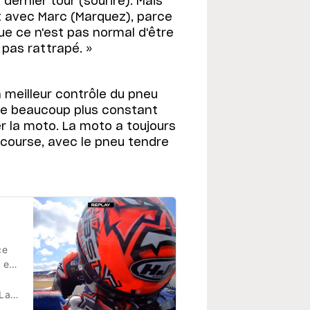
dernier tour (sourire). Mais
rt avec Marc (Marquez), parce
ue ce n'est pas normal d'être
t pas rattrapé. »
n meilleur contrôle du pneu
tre beaucoup plus constant
er la moto. La moto a toujours
 course, avec le pneu tendre
ce
 est
a Rédaction
 le