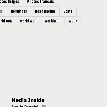
lotes Belges
Pilotes Francais
up
Résultats
Road Racing
Stats
rld SBK
World WCR
WorldWCR
WSBK
Media Inside
Rue de Coquelet, 134