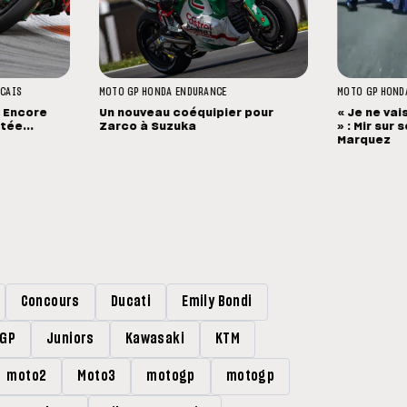
NCAIS
MOTO GP
HONDA
ENDURANCE
MOTO GP
HOND
« Encore
Un nouveau coéquipier pour
« Je ne vai
ée...
Zarco à Suzuka
» : Mir sur
Marquez
Concours
Ducati
Emily Bondi
rGP
Juniors
Kawasaki
KTM
moto2
Moto3
motogp
motogp