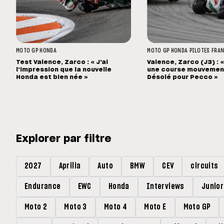
MOTO GP
HONDA
MOTO GP
HONDA
PILOTES FRA
Test Valence, Zarco : « J'ai
Valence, Zarco (J3) : 
l'impression que la nouvelle
une course mouvement
Honda est bien née »
Désolé pour Pecco »
Explorer par filtre
2027
Aprilia
Auto
BMW
CEV
circuits
Endurance
EWC
Honda
Interviews
Junio
Moto 2
Moto 3
Moto 4
Moto E
Moto GP