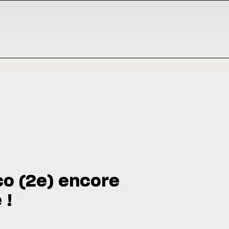
rco (2e) encore
 !