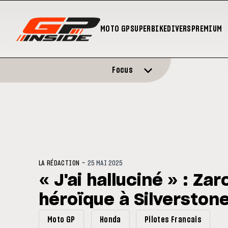
MOTO GP
SUPERBIKE
DIVERS
PREMIUM
Focus
-
LA RÉDACTION
25 MAI 2025
« J'ai halluciné » : Za
héroïque à Silverstone
Moto GP
Honda
Pilotes Francais