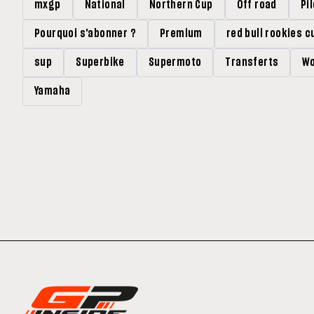
mxgp
National
Northern Cup
Off road
Pi
Pourquoi s'abonner ?
Premium
red bull rookies c
sup
Superbike
Supermoto
Transferts
Wo
Yamaha