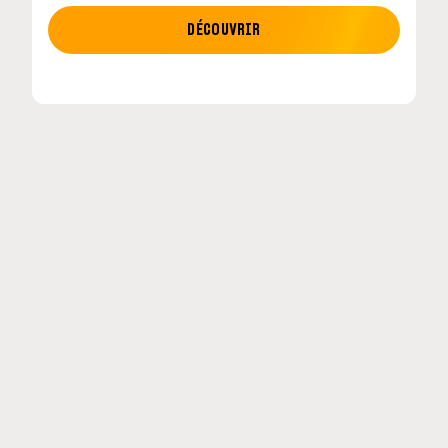
MOTO GP
DÉCOUVRIR
tour en
MotoGP : les cinq constructeurs signent un
accord historique pour 2027-2031